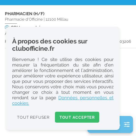
r
PHARMACIEN (H/F)
e
Pharmacie d'Officine
|
12100
Millau
c
CDI
temps plein
À partir du 18/08/26
h
À propos des cookies sur
Publiée il y a 18 jour(s)
#203206
e
clubofficine.fr
r
Bienvenue ! Ce site utilise des cookies pour
c
mesurer la fréquentation du site afin d’en
améliorer le fonctionnement et l’administration,
h
pour améliorer votre expérience utilisateur, ainsi
e
que pour vous proposer des services interactifs.
Nous conservons votre choix mais vous pouvez
changer ce choix à tout moment en vous
Réinitialiser
rendant sur la page
Données personnelles et
cookies.
2
0
TOUT REFUSER
TOUT ACCEPTER
k
2 filtre(s) actifs
m
Consulter les offres de la France d'outre-mer