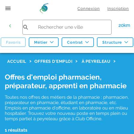
Connexion
Inscription
20km
Favoris
Métier
Contrat
Structure
F
ACCUEIL
OFFRES D'EMPLOI
À PEYRELEAU
i
Offres d'emploi pharmacien,
l
préparateur, apprenti en pharmacie
t
r
Toutes nos offres des métiers de la pharmacie : pharmacien,
préparateur en pharmacie, étudiant en pharmacie, etc.
e
Emplois en pharmacie d'officine, en laboratoire ou en milieu
hospitalier. Trouvez votre nouveau poste en temps plein ou
s
temps partiel à peyreleau grâce à Club Officine.
d
1 résultats
e