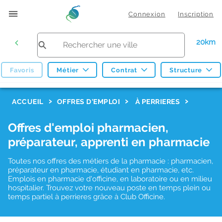
Connexion
Inscription
20km
Favoris
Métier
Contrat
Structure
F
ACCUEIL
OFFRES D'EMPLOI
À PERRIERES
i
Offres d'emploi pharmacien,
l
préparateur, apprenti en pharmacie
t
r
Toutes nos offres des métiers de la pharmacie : pharmacien,
préparateur en pharmacie, étudiant en pharmacie, etc.
e
Emplois en pharmacie d'officine, en laboratoire ou en milieu
hospitalier. Trouvez votre nouveau poste en temps plein ou
s
temps partiel à perrieres grâce à Club Officine.
d
e