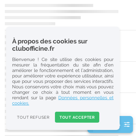
r
e
c
h
À propos des cookies sur
e
clubofficine.fr
r
Bienvenue ! Ce site utilise des cookies pour
c
mesurer la fréquentation du site afin d’en
améliorer le fonctionnement et l’administration,
h
pour améliorer votre expérience utilisateur, ainsi
e
que pour vous proposer des services interactifs.
Nous conservons votre choix mais vous pouvez
changer ce choix à tout moment en vous
Réinitialiser
rendant sur la page
Données personnelles et
cookies.
2
0
TOUT REFUSER
TOUT ACCEPTER
k
2 filtre(s) actifs
m
Consulter les offres de la France d'outre-mer