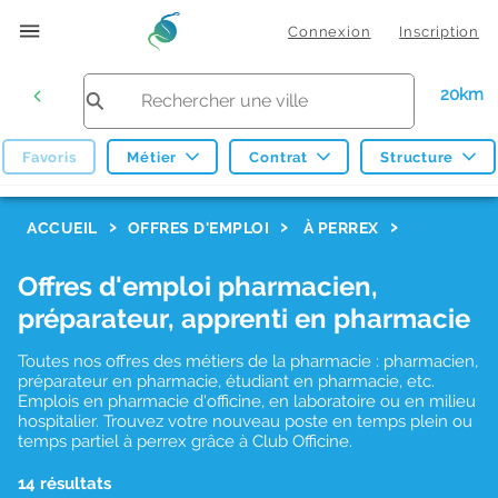
Connexion
Inscription
20km
Favoris
Métier
Contrat
Structure
F
ACCUEIL
OFFRES D'EMPLOI
À PERREX
i
Offres d'emploi pharmacien,
l
préparateur, apprenti en pharmacie
t
r
Toutes nos offres des métiers de la pharmacie : pharmacien,
préparateur en pharmacie, étudiant en pharmacie, etc.
e
Emplois en pharmacie d'officine, en laboratoire ou en milieu
hospitalier. Trouvez votre nouveau poste en temps plein ou
s
temps partiel à perrex grâce à Club Officine.
d
14 résultats
e