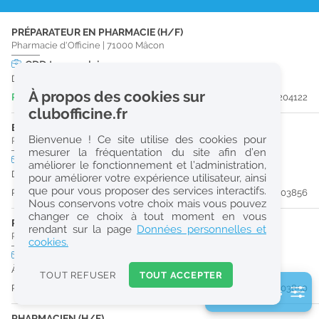
r
PRÉPARATEUR EN PHARMACIE (H/F)
e
Pharmacie d'Officine
|
71000
Mâcon
c
CDD
temps plein
Du 30/10/26 au 29/08/27
h
À propos des cookies sur
Publiée il y a 4 jour(s)
#204122
e
clubofficine.fr
r
ETUDIANT EN PHARMACIE (H/F)
Bienvenue ! Ce site utilise des cookies pour
Pharmacie d'Officine
|
01750
Replonges
c
mesurer la fréquentation du site afin d’en
CDI
temps partiel
améliorer le fonctionnement et l’administration,
h
Dès que possible
pour améliorer votre expérience utilisateur, ainsi
e
que pour vous proposer des services interactifs.
Publiée il y a 8 jour(s)
#203856
Nous conservons votre choix mais vous pouvez
changer ce choix à tout moment en vous
PRÉPARATEUR EN PHARMACIE (H/F)
Réinitialiser
rendant sur la page
Données personnelles et
Pharmacie d'Officine
|
01750
Replonges
cookies.
CDI
temps plein
2
À partir du 30/08/26
0
TOUT REFUSER
TOUT ACCEPTER
k
Publiée il y a 8 jour(s)
#203850
2 filtre(s) actifs
m
Consulter les offres de la France d'outre-mer
PHARMACIEN (H/F)