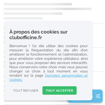
r
e
c
h
À propos des cookies sur
e
clubofficine.fr
r
Bienvenue ! Ce site utilise des cookies pour
c
mesurer la fréquentation du site afin d’en
améliorer le fonctionnement et l’administration,
h
pour améliorer votre expérience utilisateur, ainsi
e
que pour vous proposer des services interactifs.
Nous conservons votre choix mais vous pouvez
changer ce choix à tout moment en vous
Réinitialiser
rendant sur la page
Données personnelles et
cookies.
2
0
TOUT REFUSER
TOUT ACCEPTER
k
2 filtre(s) actifs
m
Consulter les offres de la France d'outre-mer