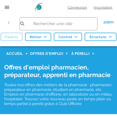
Connexion
Inscription
20km
Favoris
Métier
Contrat
Structure
F
ACCUEIL
OFFRES D'EMPLOI
À PERELLI
i
Offres d'emploi pharmacien,
l
préparateur, apprenti en pharmacie
t
r
Toutes nos offres des métiers de la pharmacie : pharmacien,
préparateur en pharmacie, étudiant en pharmacie, etc.
e
Emplois en pharmacie d'officine, en laboratoire ou en milieu
hospitalier. Trouvez votre nouveau poste en temps plein ou
s
temps partiel à perelli grâce à Club Officine.
d
e