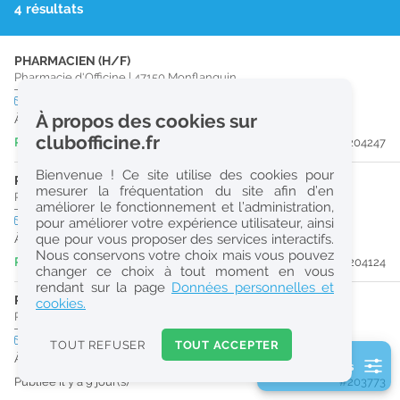
4 résultats
r
e
PHARMACIEN (H/F)
c
Pharmacie d'Officine
|
47150
Monflanquin
h
CDI
temps partiel
À propos des cookies sur
À partir du 27/08/26
e
clubofficine.fr
Publiée il y a 2 jour(s)
#204247
r
Bienvenue ! Ce site utilise des cookies pour
c
PRÉPARATEUR EN PHARMACIE (H/F)
mesurer la fréquentation du site afin d’en
Pharmacie d'Officine
|
47300
Villeneuve-Sur-Lot
améliorer le fonctionnement et l’administration,
h
CDI
temps plein
pour améliorer votre expérience utilisateur, ainsi
e
que pour vous proposer des services interactifs.
À partir du 01/11/26
Nous conservons votre choix mais vous pouvez
Publiée il y a 3 jour(s)
#204124
changer ce choix à tout moment en vous
Réinitialiser
rendant sur la page
Données personnelles et
PHARMACIEN (H/F)
cookies.
Pharmacie d'Officine
|
47150
Monflanquin
2
0
CDI
temps partiel
TOUT REFUSER
TOUT ACCEPTER
k
À partir du 28/08/26
2 filtre(s) actifs
m
Publiée il y a 9 jour(s)
#203773
Consulter les offres de la France d'outre-mer