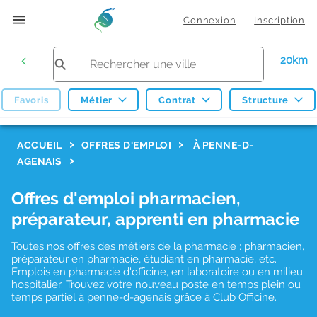
Connexion
Inscription
20km
Favoris
Métier
Contrat
Structure
F
ACCUEIL
OFFRES D'EMPLOI
À PENNE-D-
AGENAIS
i
l
Offres d'emploi pharmacien,
t
préparateur, apprenti en pharmacie
r
Toutes nos offres des métiers de la pharmacie : pharmacien,
e
préparateur en pharmacie, étudiant en pharmacie, etc.
s
Emplois en pharmacie d'officine, en laboratoire ou en milieu
hospitalier. Trouvez votre nouveau poste en temps plein ou
d
temps partiel à penne-d-agenais grâce à Club Officine.
e