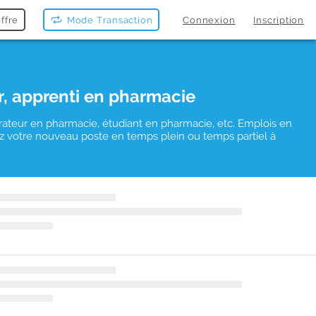
ffre
Mode Transaction
Connexion
Inscription
r, apprenti en pharmacie
rateur en pharmacie, étudiant en pharmacie, etc. Emplois en
uvez votre nouveau poste en temps plein ou temps partiel à