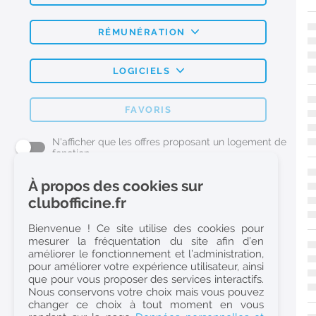
RÉMUNÉRATION
LOGICIELS
FAVORIS
N'afficher que les offres proposant un logement de
fonction
À propos des cookies sur
L'emploi Pharmacie par métier
clubofficine.fr
Pharmacien (H/F)
Bienvenue ! Ce site utilise des cookies pour
mesurer la fréquentation du site afin d’en
Préparateur en Pharmacie (H/F)
améliorer le fonctionnement et l’administration,
Etudiant en Pharmacie (H/F)
pour améliorer votre expérience utilisateur, ainsi
que pour vous proposer des services interactifs.
Etudiant en Pharmacie 6e année validée (H/F)
Nous conservons votre choix mais vous pouvez
Conseiller Dermo Cosmetique - Esthéticienne (H/F)
changer ce choix à tout moment en vous