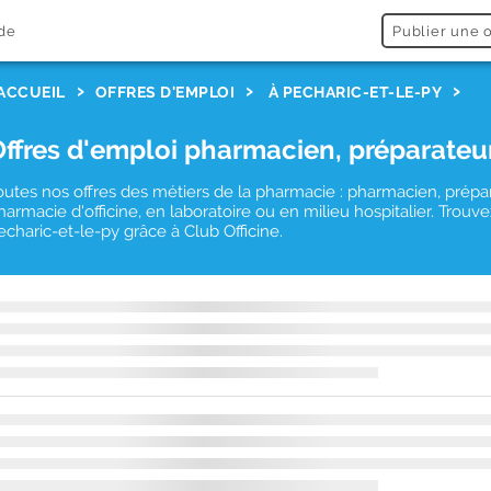
de
Publier une o
ACCUEIL
OFFRES D'EMPLOI
À PECHARIC-ET-LE-PY
Offres d'emploi pharmacien, préparateu
outes nos offres des métiers de la pharmacie : pharmacien, prépa
harmacie d'officine, en laboratoire ou en milieu hospitalier. Tro
echaric-et-le-py grâce à Club Officine.