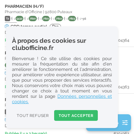
PHARMACIEN (H/F)
r
Pharmacie d'Officine
|
92800
Puteaux
e
T2
1'
5432
1'
7820
1'
7821
1'
7822
1'
7823
1'
+36
c
CDD
temps partiel
Pro
Du 01/01/27 au 19/06/27
h
À propos des cookies sur
Publiée il y a 1 heure(s)
#204364
e
clubofficine.fr
r
PHARMACIEN (H/F)
Bienvenue ! Ce site utilise des cookies pour
Pharmacie d'Officine
|
92400
Courbevoie
c
mesurer la fréquentation du site afin d’en
163
1'
164
1'
275
1'
277
1'
93
1'
175
1'
+32
améliorer le fonctionnement et l’administration,
h
CDD
temps partiel
Pro
pour améliorer votre expérience utilisateur, ainsi
e
Du 31/10/26 au 30/12/26
que pour vous proposer des services interactifs.
Nous conservons votre choix mais vous pouvez
Publiée il y a 1 heure(s)
#204363
changer ce choix à tout moment en vous
Réinitialiser
rendant sur la page
Données personnelles et
PHARMACIEN (H/F)
cookies.
Pharmacie d'Officine
|
92400
Courbevoie
2
T2
1'
5432
1'
7820
1'
7821
1'
7822
1'
7823
1'
+36
0
TOUT REFUSER
TOUT ACCEPTER
k
CDD
temps partiel
Pro
3 filtre(s) actifs
m
Du 30/09/26 au 30/12/26
Consulter les offres de la France d'outre-mer
Publiée il y a 3 heure(s)
#204362