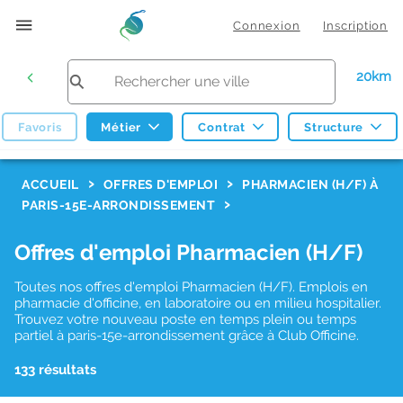
Connexion
Inscription
20km
Favoris
Métier
Contrat
Structure
F
ACCUEIL
OFFRES D'EMPLOI
PHARMACIEN (H/F) À
PARIS-15E-ARRONDISSEMENT
i
l
Offres d'emploi Pharmacien (H/F)
t
Toutes nos offres d'emploi Pharmacien (H/F). Emplois en
r
pharmacie d'officine, en laboratoire ou en milieu hospitalier.
e
Trouvez votre nouveau poste en temps plein ou temps
partiel à paris-15e-arrondissement grâce à Club Officine.
s
d
133 résultats
e