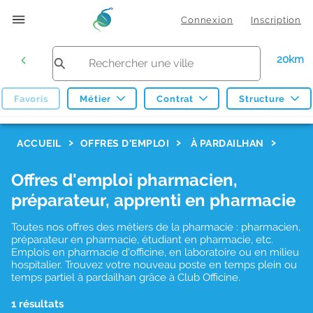
Connexion
Inscription
20km
Favoris
Métier
Contrat
Structure
F
ACCUEIL
OFFRES D'EMPLOI
À PARDAILHAN
i
Offres d'emploi pharmacien,
l
préparateur, apprenti en pharmacie
t
r
Toutes nos offres des métiers de la pharmacie : pharmacien,
préparateur en pharmacie, étudiant en pharmacie, etc.
e
Emplois en pharmacie d'officine, en laboratoire ou en milieu
hospitalier. Trouvez votre nouveau poste en temps plein ou
s
temps partiel à pardailhan grâce à Club Officine.
d
1 résultats
e