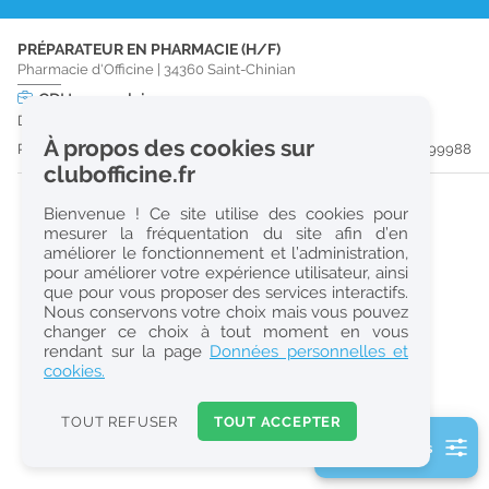
r
PRÉPARATEUR EN PHARMACIE (H/F)
e
Pharmacie d'Officine
|
34360
Saint-Chinian
c
CDI
temps plein
Dès que possible
h
À propos des cookies sur
Publiée il y a 57 jour(s)
#199988
e
clubofficine.fr
r
Bienvenue ! Ce site utilise des cookies pour
c
mesurer la fréquentation du site afin d’en
améliorer le fonctionnement et l’administration,
h
pour améliorer votre expérience utilisateur, ainsi
e
que pour vous proposer des services interactifs.
Nous conservons votre choix mais vous pouvez
changer ce choix à tout moment en vous
Réinitialiser
rendant sur la page
Données personnelles et
cookies.
2
0
TOUT REFUSER
TOUT ACCEPTER
k
2 filtre(s) actifs
m
Consulter les offres de la France d'outre-mer