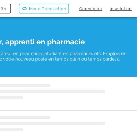
ffre
Mode Transaction
Connexion
Inscription
r, apprenti en pharmacie
rateur en pharmacie, étudiant en pharmacie, etc. Emplois en
uvez votre nouveau poste en temps plein ou temps partiel à