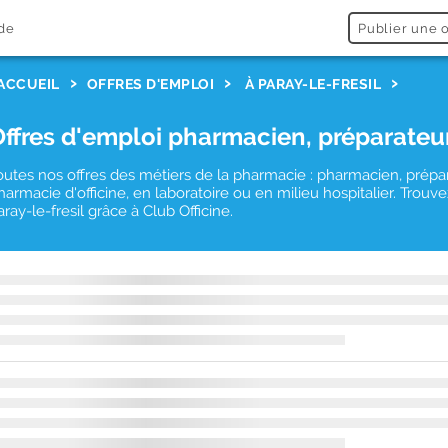
de
Publier une o
ACCUEIL
OFFRES D'EMPLOI
À PARAY-LE-FRESIL
Offres d'emploi pharmacien, préparateu
outes nos offres des métiers de la pharmacie : pharmacien, prépa
harmacie d'officine, en laboratoire ou en milieu hospitalier. Tro
aray-le-fresil grâce à Club Officine.