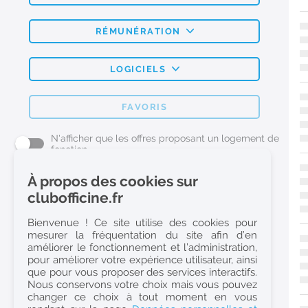
RÉMUNÉRATION
LOGICIELS
FAVORIS
N'afficher que les offres proposant un logement de
fonction
À propos des cookies sur
L'emploi Pharmacie par métier
clubofficine.fr
Pharmacien (H/F)
Bienvenue ! Ce site utilise des cookies pour
mesurer la fréquentation du site afin d’en
Préparateur en Pharmacie (H/F)
améliorer le fonctionnement et l’administration,
Etudiant en Pharmacie (H/F)
pour améliorer votre expérience utilisateur, ainsi
que pour vous proposer des services interactifs.
Etudiant en Pharmacie 6e année validée (H/F)
Nous conservons votre choix mais vous pouvez
Conseiller Dermo Cosmetique - Esthéticienne (H/F)
changer ce choix à tout moment en vous