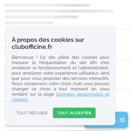
r
e
c
h
À propos des cookies sur
e
clubofficine.fr
r
Bienvenue ! Ce site utilise des cookies pour
c
mesurer la fréquentation du site afin d’en
améliorer le fonctionnement et l’administration,
h
pour améliorer votre expérience utilisateur, ainsi
e
que pour vous proposer des services interactifs.
Nous conservons votre choix mais vous pouvez
changer ce choix à tout moment en vous
Réinitialiser
rendant sur la page
Données personnelles et
cookies.
2
0
TOUT REFUSER
TOUT ACCEPTER
k
2 filtre(s) actifs
m
Consulter les offres de la France d'outre-mer