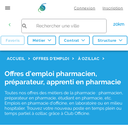
Connexion
Inscription
20km
Favoris
Métier
Contrat
Structure
F
ACCUEIL
OFFRES D'EMPLOI
À OZILLAC
i
Offres d'emploi pharmacien,
l
préparateur, apprenti en pharmacie
t
r
Toutes nos offres des métiers de la pharmacie : pharmacien,
préparateur en pharmacie, étudiant en pharmacie, etc.
e
Emplois en pharmacie d'officine, en laboratoire ou en milieu
hospitalier. Trouvez votre nouveau poste en temps plein ou
s
temps partiel à ozillac grâce à Club Officine.
d
e