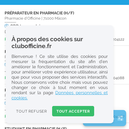
r
PRÉPARATEUR EN PHARMACIE (H/F)
e
Pharmacie d'Officine
|
71000
Mâcon
c
CDD
temps plein
Du 30/10/26 au 29/08/27
h
À propos des cookies sur
Publiée il y a 5 jour(s)
#204122
e
clubofficine.fr
r
PHARMACIEN (H/F)
Bienvenue ! Ce site utilise des cookies pour
Pharmacie d'Officine
|
71700
Tournus
c
mesurer la fréquentation du site afin d’en
CDD
temps partiel
améliorer le fonctionnement et l’administration,
h
Jusqu'au 30/12/26
pour améliorer votre expérience utilisateur, ainsi
e
que pour vous proposer des services interactifs.
Publiée il y a 6 jour(s)
#204088
Nous conservons votre choix mais vous pouvez
changer ce choix à tout moment en vous
PRÉPARATEUR EN PHARMACIE (H/F)
Réinitialiser
rendant sur la page
Données personnelles et
Pharmacie d'Officine
|
71700
Tournus
cookies.
CDD
temps partiel
2
Jusqu'au 29/12/26
0
TOUT REFUSER
TOUT ACCEPTER
k
Publiée il y a 6 jour(s)
#204087
2 filtre(s) actifs
m
Consulter les offres de la France d'outre-mer
ETUDIANT EN PHARMACIE (H/F)