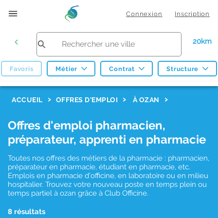
Connexion
Inscription
20km
Favoris
Métier
Contrat
Structure
F
ACCUEIL
OFFRES D'EMPLOI
À OZAN
i
Offres d'emploi pharmacien,
l
préparateur, apprenti en pharmacie
t
r
Toutes nos offres des métiers de la pharmacie : pharmacien,
préparateur en pharmacie, étudiant en pharmacie, etc.
e
Emplois en pharmacie d'officine, en laboratoire ou en milieu
hospitalier. Trouvez votre nouveau poste en temps plein ou
s
temps partiel à ozan grâce à Club Officine.
d
8 résultats
e