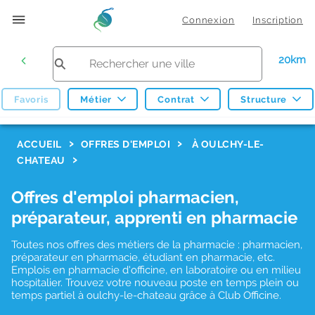
Connexion
Inscription
20km
Favoris
Métier
Contrat
Structure
F
ACCUEIL
OFFRES D'EMPLOI
À OULCHY-LE-
CHATEAU
i
l
Offres d'emploi pharmacien,
t
préparateur, apprenti en pharmacie
r
Toutes nos offres des métiers de la pharmacie : pharmacien,
e
préparateur en pharmacie, étudiant en pharmacie, etc.
s
Emplois en pharmacie d'officine, en laboratoire ou en milieu
hospitalier. Trouvez votre nouveau poste en temps plein ou
d
temps partiel à oulchy-le-chateau grâce à Club Officine.
e