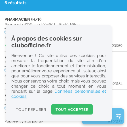
6 résultats
r
e
PHARMACIEN (H/F)
c
Pharmacie d'Officine
|
02460
La Ferté-Milon
h
CDI
temps plein
À propos des cookies sur
À partir du 06/10/26
e
clubofficine.fr
Publiée il y a 7 jour(s)
#203950
r
Bienvenue ! Ce site utilise des cookies pour
c
PRÉPARATEUR EN PHARMACIE (H/F)
mesurer la fréquentation du site afin d’en
Pharmacie d'Officine
|
02400
Château-Thierry
améliorer le fonctionnement et l’administration,
h
CDI
temps plein
pour améliorer votre expérience utilisateur, ainsi
e
que pour vous proposer des services interactifs.
À partir du 30/08/26
Nous conservons votre choix mais vous pouvez
Publiée il y a 10 jour(s)
#203154
changer ce choix à tout moment en vous
Réinitialiser
rendant sur la page
Données personnelles et
PRÉPARATEUR EN PHARMACIE (H/F)
cookies.
Pharmacie d'Officine
|
02220
Braine
2
0
CDD
temps plein
TOUT REFUSER
TOUT ACCEPTER
k
Du 30/11/26 au 29/04/27
2 filtre(s) actifs
m
Publiée il y a 18 jour(s)
#203157
Consulter les offres de la France d'outre-mer