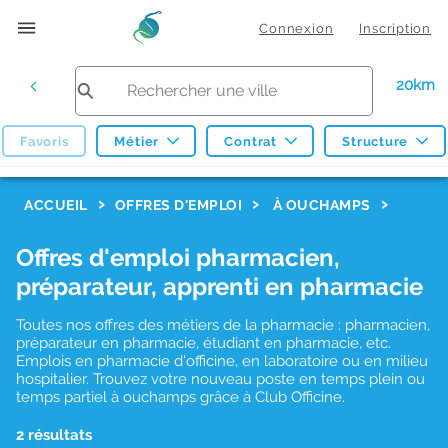
Connexion
Inscription
20km
Favoris
Métier
Contrat
Structure
F
ACCUEIL
OFFRES D'EMPLOI
À OUCHAMPS
i
Offres d'emploi pharmacien,
l
préparateur, apprenti en pharmacie
t
r
Toutes nos offres des métiers de la pharmacie : pharmacien,
préparateur en pharmacie, étudiant en pharmacie, etc.
e
Emplois en pharmacie d'officine, en laboratoire ou en milieu
hospitalier. Trouvez votre nouveau poste en temps plein ou
s
temps partiel à ouchamps grâce à Club Officine.
d
2 résultats
e