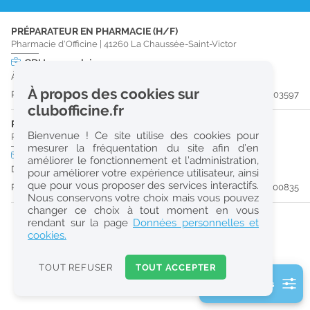
r
PRÉPARATEUR EN PHARMACIE (H/F)
e
Pharmacie d'Officine
|
41260
La Chaussée-Saint-Victor
c
CDI
temps plein
À partir du 30/08/26
h
À propos des cookies sur
Publiée il y a 12 jour(s)
#203597
e
clubofficine.fr
r
PRÉPARATEUR EN PHARMACIE (H/F)
Bienvenue ! Ce site utilise des cookies pour
Pharmacie d'Officine
|
41700
Cour-Cheverny
c
mesurer la fréquentation du site afin d’en
CDI
temps plein
améliorer le fonctionnement et l’administration,
h
Dès que possible
pour améliorer votre expérience utilisateur, ainsi
e
que pour vous proposer des services interactifs.
Publiée il y a 50 jour(s)
#200835
Nous conservons votre choix mais vous pouvez
changer ce choix à tout moment en vous
Réinitialiser
rendant sur la page
Données personnelles et
cookies.
2
0
TOUT REFUSER
TOUT ACCEPTER
k
2 filtre(s) actifs
m
Consulter les offres de la France d'outre-mer