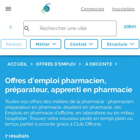
Connexion
Inscription
20km
Favoris
Métier
Contrat
Structure
F
ACCUEIL
OFFRES D'EMPLOI
À ORCONTE
i
Offres d'emploi pharmacien,
l
préparateur, apprenti en pharmacie
t
r
Toutes nos offres des métiers de la pharmacie : pharmacien,
préparateur en pharmacie, étudiant en pharmacie, etc.
e
Emplois en pharmacie d'officine, en laboratoire ou en milieu
hospitalier. Trouvez votre nouveau poste en temps plein ou
s
temps partiel à orconte grâce à Club Officine.
d
7 résultats
e