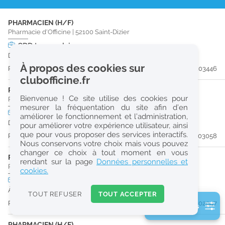
r
PHARMACIEN (H/F)
e
Pharmacie d'Officine
|
52100
Saint-Dizier
c
CDD
temps plein
Du 31/08/26 au 30/01/27
h
À propos des cookies sur
Publiée il y a 13 jour(s)
#203446
e
clubofficine.fr
r
PHARMACIEN (H/F)
Bienvenue ! Ce site utilise des cookies pour
Pharmacie d'Officine
|
52100
Saint-Dizier
c
mesurer la fréquentation du site afin d’en
CDI
temps plein
améliorer le fonctionnement et l’administration,
h
Dès que possible
pour améliorer votre expérience utilisateur, ainsi
e
que pour vous proposer des services interactifs.
Publiée il y a 18 jour(s)
#203058
Nous conservons votre choix mais vous pouvez
changer ce choix à tout moment en vous
PHARMACIEN (H/F)
Réinitialiser
rendant sur la page
Données personnelles et
Pharmacie d'Officine
|
52100
Saint-Dizier
cookies.
CDI
temps partiel
2
À partir du 31/08/26
0
TOUT REFUSER
TOUT ACCEPTER
k
Publiée il y a 20 jour(s)
#202947
2 filtre(s) actifs
m
Consulter les offres de la France d'outre-mer
PHARMACIEN (H/F)