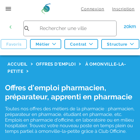
Connexion
Inscription
20km
Favoris
Métier
Contrat
Structure
F
ACCUEIL
OFFRES D'EMPLOI
À OMONVILLE-LA-
PETITE
i
l
Offres d'emploi pharmacien,
t
préparateur, apprenti en pharmacie
r
Toutes nos offres des métiers de la pharmacie : pharmacien,
e
préparateur en pharmacie, étudiant en pharmacie, etc.
s
Emplois en pharmacie d'officine, en laboratoire ou en milieu
hospitalier. Trouvez votre nouveau poste en temps plein ou
d
temps partiel à omonville-la-petite grâce à Club Officine.
e