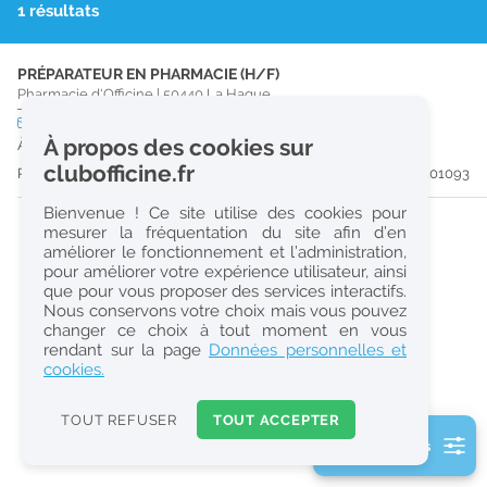
1 résultats
r
e
PRÉPARATEUR EN PHARMACIE (H/F)
c
Pharmacie d'Officine
|
50440
La Hague
h
CDI
temps plein
Logement
À propos des cookies sur
À partir du 30/09/26
e
clubofficine.fr
Publiée il y a 47 jour(s)
#201093
r
Bienvenue ! Ce site utilise des cookies pour
c
mesurer la fréquentation du site afin d’en
améliorer le fonctionnement et l’administration,
h
pour améliorer votre expérience utilisateur, ainsi
e
que pour vous proposer des services interactifs.
Nous conservons votre choix mais vous pouvez
changer ce choix à tout moment en vous
Réinitialiser
rendant sur la page
Données personnelles et
cookies.
2
0
TOUT REFUSER
TOUT ACCEPTER
k
2 filtre(s) actifs
m
Consulter les offres de la France d'outre-mer