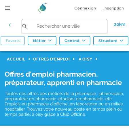
Connexion
Inscription
20km
Favoris
Métier
Contrat
Structure
F
ACCUEIL
OFFRES D'EMPLOI
À OISY
i
Offres d'emploi pharmacien,
l
préparateur, apprenti en pharmacie
t
r
Toutes nos offres des métiers de la pharmacie : pharmacien,
préparateur en pharmacie, étudiant en pharmacie, etc.
e
Emplois en pharmacie d'officine, en laboratoire ou en milieu
hospitalier. Trouvez votre nouveau poste en temps plein ou
s
temps partiel à oisy grâce à Club Officine.
d
e