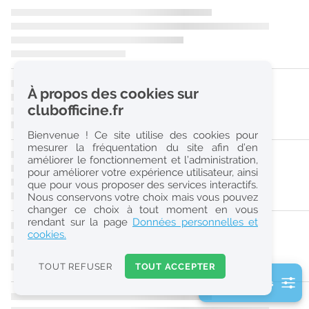
r
e
c
h
À propos des cookies sur
e
clubofficine.fr
r
Bienvenue ! Ce site utilise des cookies pour
c
mesurer la fréquentation du site afin d’en
améliorer le fonctionnement et l’administration,
h
pour améliorer votre expérience utilisateur, ainsi
e
que pour vous proposer des services interactifs.
Nous conservons votre choix mais vous pouvez
changer ce choix à tout moment en vous
Réinitialiser
rendant sur la page
Données personnelles et
cookies.
2
0
TOUT REFUSER
TOUT ACCEPTER
k
2 filtre(s) actifs
m
Consulter les offres de la France d'outre-mer