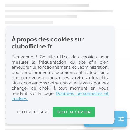
r
e
c
h
À propos des cookies sur
e
clubofficine.fr
r
Bienvenue ! Ce site utilise des cookies pour
c
mesurer la fréquentation du site afin d’en
améliorer le fonctionnement et l’administration,
h
pour améliorer votre expérience utilisateur, ainsi
e
que pour vous proposer des services interactifs.
Nous conservons votre choix mais vous pouvez
changer ce choix à tout moment en vous
Réinitialiser
rendant sur la page
Données personnelles et
cookies.
2
0
TOUT REFUSER
TOUT ACCEPTER
k
2 filtre(s) actifs
m
Consulter les offres de la France d'outre-mer