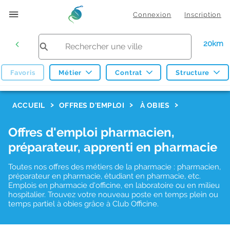
Connexion
Inscription
20km
Favoris
Métier
Contrat
Structure
F
ACCUEIL
OFFRES D'EMPLOI
À OBIES
i
Offres d'emploi pharmacien,
l
préparateur, apprenti en pharmacie
t
r
Toutes nos offres des métiers de la pharmacie : pharmacien,
préparateur en pharmacie, étudiant en pharmacie, etc.
e
Emplois en pharmacie d'officine, en laboratoire ou en milieu
hospitalier. Trouvez votre nouveau poste en temps plein ou
s
temps partiel à obies grâce à Club Officine.
d
e