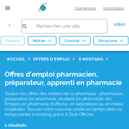
Connexion
Inscription
20km
Favoris
Métier
Contrat
Structure
F
ACCUEIL
OFFRES D'EMPLOI
À NOSTANG
i
Offres d'emploi pharmacien,
l
préparateur, apprenti en pharmacie
t
r
Toutes nos offres des métiers de la pharmacie : pharmacien,
préparateur en pharmacie, étudiant en pharmacie, etc.
e
Emplois en pharmacie d'officine, en laboratoire ou en milieu
hospitalier. Trouvez votre nouveau poste en temps plein ou
s
temps partiel à nostang grâce à Club Officine.
d
1 résultats
e