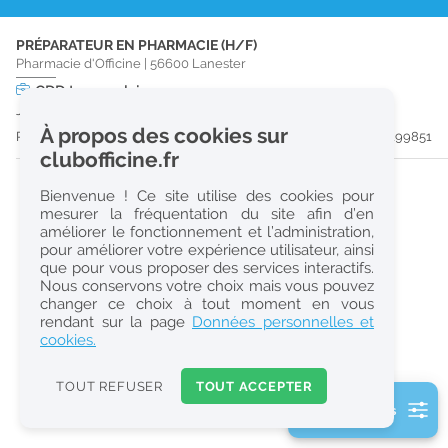
r
PRÉPARATEUR EN PHARMACIE (H/F)
e
Pharmacie d'Officine
|
56600
Lanester
c
CDD
temps plein
Jusqu'au 22/08/26
h
À propos des cookies sur
Publiée il y a 57 jour(s)
#199851
e
clubofficine.fr
r
Bienvenue ! Ce site utilise des cookies pour
c
mesurer la fréquentation du site afin d’en
améliorer le fonctionnement et l’administration,
h
pour améliorer votre expérience utilisateur, ainsi
e
que pour vous proposer des services interactifs.
Nous conservons votre choix mais vous pouvez
changer ce choix à tout moment en vous
Réinitialiser
rendant sur la page
Données personnelles et
cookies.
2
0
TOUT REFUSER
TOUT ACCEPTER
k
2 filtre(s) actifs
m
Consulter les offres de la France d'outre-mer