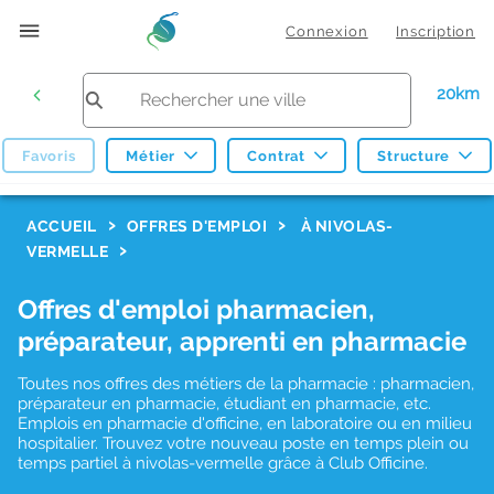
Connexion
Inscription
20km
Favoris
Métier
Contrat
Structure
F
ACCUEIL
OFFRES D'EMPLOI
À NIVOLAS-
VERMELLE
i
l
Offres d'emploi pharmacien,
t
préparateur, apprenti en pharmacie
r
Toutes nos offres des métiers de la pharmacie : pharmacien,
e
préparateur en pharmacie, étudiant en pharmacie, etc.
s
Emplois en pharmacie d'officine, en laboratoire ou en milieu
hospitalier. Trouvez votre nouveau poste en temps plein ou
d
temps partiel à nivolas-vermelle grâce à Club Officine.
e