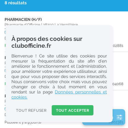
8 résultats
r
e
PHARMACIEN (H/F)
c
Pharmacie d'Officine
|
38290
La Verpillière
h
CDD
temps plein
À propos des cookies sur
Du 30/08/26 au 30/12/26
e
clubofficine.fr
Publiée il y a 2 jour(s)
#202881
r
Bienvenue ! Ce site utilise des cookies pour
c
PRÉPARATEUR EN PHARMACIE (H/F)
mesurer la fréquentation du site afin d’en
Pharmacie d'Officine
|
38440
Saint-Jean-De-Bournay
améliorer le fonctionnement et l’administration,
h
CDI
temps plein
pour améliorer votre expérience utilisateur, ainsi
e
que pour vous proposer des services interactifs.
Dès que possible
Nous conservons votre choix mais vous pouvez
Publiée il y a 4 jour(s)
#204068
changer ce choix à tout moment en vous
Réinitialiser
rendant sur la page
Données personnelles et
PHARMACIEN (H/F)
cookies.
Pharmacie d'Officine
|
38080
L'Isle-D'Abeau
2
0
CDI
temps plein
TOUT REFUSER
TOUT ACCEPTER
URGENT
k
Dès que possible
2 filtre(s) actifs
m
Publiée il y a 9 jour(s)
#202381
Consulter les offres de la France d'outre-mer