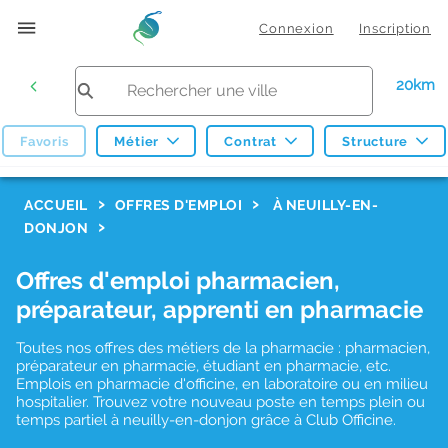
Connexion
Inscription
20km
Favoris
Métier
Contrat
Structure
F
ACCUEIL
OFFRES D'EMPLOI
À NEUILLY-EN-
DONJON
i
l
Offres d'emploi pharmacien,
t
préparateur, apprenti en pharmacie
r
Toutes nos offres des métiers de la pharmacie : pharmacien,
e
préparateur en pharmacie, étudiant en pharmacie, etc.
s
Emplois en pharmacie d'officine, en laboratoire ou en milieu
hospitalier. Trouvez votre nouveau poste en temps plein ou
d
temps partiel à neuilly-en-donjon grâce à Club Officine.
e