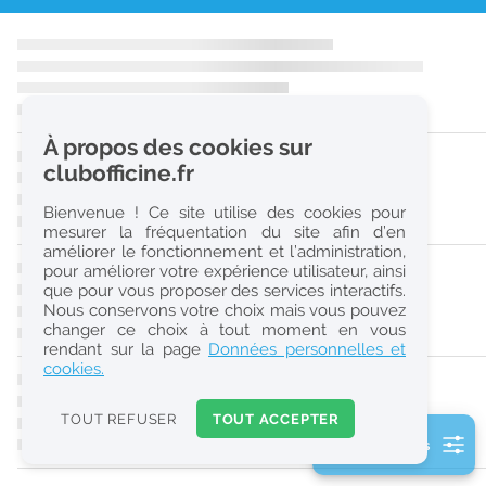
r
e
c
h
À propos des cookies sur
e
clubofficine.fr
r
Bienvenue ! Ce site utilise des cookies pour
c
mesurer la fréquentation du site afin d’en
améliorer le fonctionnement et l’administration,
h
pour améliorer votre expérience utilisateur, ainsi
e
que pour vous proposer des services interactifs.
Nous conservons votre choix mais vous pouvez
changer ce choix à tout moment en vous
Réinitialiser
rendant sur la page
Données personnelles et
cookies.
2
0
TOUT REFUSER
TOUT ACCEPTER
k
2 filtre(s) actifs
m
Consulter les offres de la France d'outre-mer