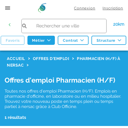
Connexion
Inscription
20km
Favoris
Métier
Contrat
Structure
F
ACCUEIL
OFFRES D'EMPLOI
PHARMACIEN (H/F) À
NERSAC
i
l
Offres d'emploi Pharmacien (H/F)
t
Toutes nos offres d'emploi Pharmacien (H/F). Emplois en
r
pharmacie d'officine, en laboratoire ou en milieu hospitalier.
e
Trouvez votre nouveau poste en temps plein ou temps
partiel à nersac grâce à Club Officine.
s
d
1 résultats
e