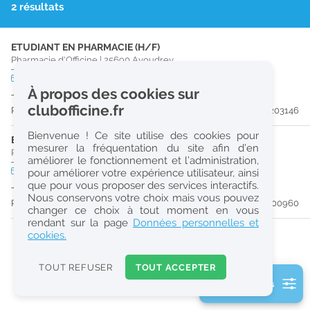
2 résultats
r
e
ETUDIANT EN PHARMACIE (H/F)
c
Pharmacie d'Officine
|
25690
Avoudrey
h
CDD
temps plein
Logement
À propos des cookies sur
Jusqu'au 29/08/26
e
clubofficine.fr
Publiée il y a 18 jour(s)
#203146
r
Bienvenue ! Ce site utilise des cookies pour
c
ETUDIANT EN PHARMACIE (H/F)
mesurer la fréquentation du site afin d’en
Pharmacie d'Officine
|
25000
Besançon
améliorer le fonctionnement et l’administration,
h
CDD
temps plein
pour améliorer votre expérience utilisateur, ainsi
e
que pour vous proposer des services interactifs.
Jusqu'au 07/08/26
Nous conservons votre choix mais vous pouvez
Publiée il y a 47 jour(s)
#200960
changer ce choix à tout moment en vous
Réinitialiser
rendant sur la page
Données personnelles et
cookies.
2
0
TOUT REFUSER
TOUT ACCEPTER
k
2 filtre(s) actifs
m
Consulter les offres de la France d'outre-mer