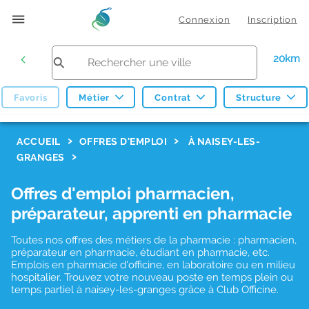
Connexion
Inscription
20km
Favoris
Métier
Contrat
Structure
F
ACCUEIL
OFFRES D'EMPLOI
À NAISEY-LES-
GRANGES
i
l
Offres d'emploi pharmacien,
t
préparateur, apprenti en pharmacie
r
Toutes nos offres des métiers de la pharmacie : pharmacien,
e
préparateur en pharmacie, étudiant en pharmacie, etc.
s
Emplois en pharmacie d'officine, en laboratoire ou en milieu
hospitalier. Trouvez votre nouveau poste en temps plein ou
d
temps partiel à naisey-les-granges grâce à Club Officine.
e