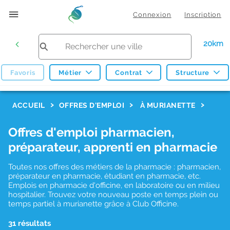
Connexion
Inscription
20km
Favoris
Métier
Contrat
Structure
F
ACCUEIL
OFFRES D'EMPLOI
À MURIANETTE
i
Offres d'emploi pharmacien,
l
préparateur, apprenti en pharmacie
t
r
Toutes nos offres des métiers de la pharmacie : pharmacien,
préparateur en pharmacie, étudiant en pharmacie, etc.
e
Emplois en pharmacie d'officine, en laboratoire ou en milieu
hospitalier. Trouvez votre nouveau poste en temps plein ou
s
temps partiel à murianette grâce à Club Officine.
d
31 résultats
e