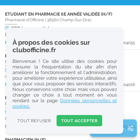
r
ETUDIANT EN PHARMACIE 6E ANNÉE VALIDÉE (H/F)
e
Pharmacie d'Officine
|
38560
Champ-Sur-Drac
c
CDD
temps partiel
Du 01/09/26 au 01/01/27
h
À propos des cookies sur
Publiée il y a 6 jour(s)
#204055
e
clubofficine.fr
r
PHARMACIEN (H/F)
Bienvenue ! Ce site utilise des cookies pour
Pharmacie d'Officine
|
38560
Champ-Sur-Drac
c
mesurer la fréquentation du site afin d’en
CDI
temps partiel
améliorer le fonctionnement et l’administration,
h
À partir du 30/09/26
pour améliorer votre expérience utilisateur, ainsi
e
que pour vous proposer des services interactifs.
Publiée il y a 7 jour(s)
#204016
Nous conservons votre choix mais vous pouvez
changer ce choix à tout moment en vous
PRÉPARATEUR EN PHARMACIE (H/F)
Réinitialiser
rendant sur la page
Données personnelles et
Pharmacie d'Officine
|
38100
Grenoble
cookies.
CDI
temps partiel
2
À partir du 16/08/26
0
TOUT REFUSER
TOUT ACCEPTER
k
Publiée il y a 11 jour(s)
#203789
2 filtre(s) actifs
m
Consulter les offres de la France d'outre-mer
PHARMACIEN (H/F)