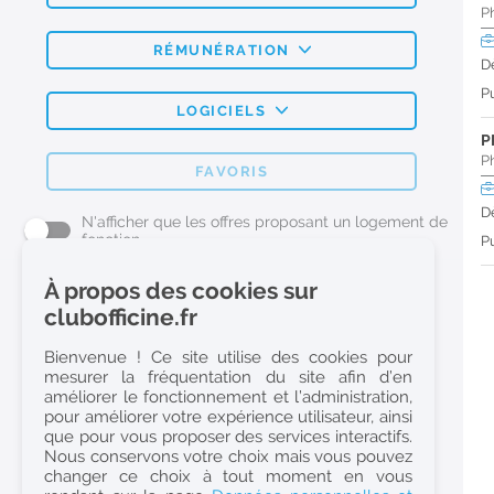
P
RÉMUNÉRATION
D
Pu
LOGICIELS
P
P
FAVORIS
D
N'afficher que les offres proposant un logement de
fonction
Pu
À propos des cookies sur
L'emploi Pharmacie par métier
clubofficine.fr
Pharmacien (H/F)
Bienvenue ! Ce site utilise des cookies pour
mesurer la fréquentation du site afin d’en
Préparateur en Pharmacie (H/F)
améliorer le fonctionnement et l’administration,
Etudiant en Pharmacie (H/F)
pour améliorer votre expérience utilisateur, ainsi
que pour vous proposer des services interactifs.
Etudiant en Pharmacie 6e année validée (H/F)
Nous conservons votre choix mais vous pouvez
Conseiller Dermo Cosmetique - Esthéticienne (H/F)
changer ce choix à tout moment en vous