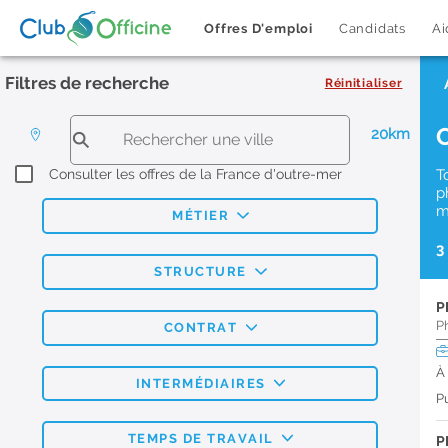
Offres D'emploi
Candidats
Ai
Filtres de recherche
Réinitialiser
20km
Consulter les offres de la France d'outre-mer
T
p
m
MÉTIER
3
STRUCTURE
P
P
CONTRAT
À
INTERMÉDIAIRES
Pu
TEMPS DE TRAVAIL
P