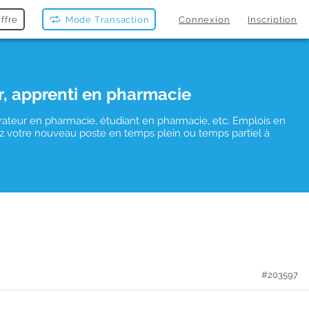
ffre
Mode Transaction
Connexion
Inscription
r, apprenti en pharmacie
rateur en pharmacie, étudiant en pharmacie, etc. Emplois en
uvez votre nouveau poste en temps plein ou temps partiel à
#203597