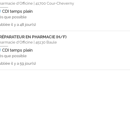
harmacie d'Officine
|
41700
Cour-Cheverny
CDI
temps plein
ès que possible
bliée il y a 48 jour(s)
RÉPARATEUR EN PHARMACIE (H/F)
harmacie d'Officine
|
45130
Baule
CDI
temps plein
ès que possible
bliée il y a 59 jour(s)