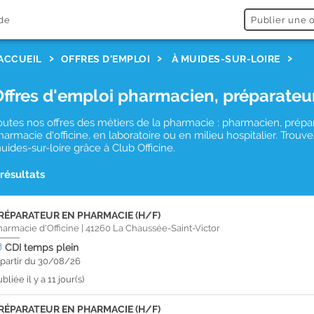
de
Publier une o
ACCUEIL
OFFRES D'EMPLOI
À MUIDES-SUR-LOIRE
Offres d'emploi pharmacien, préparateu
outes nos offres des métiers de la pharmacie : pharmacien, prépa
harmacie d'officine, en laboratoire ou en milieu hospitalier. Tro
uides-sur-loire grâce à Club Officine.
 résultats
RÉPARATEUR EN PHARMACIE (H/F)
harmacie d'Officine
|
41260
La Chaussée-Saint-Victor
CDI
temps plein
 partir du 30/08/26
bliée il y a 11 jour(s)
RÉPARATEUR EN PHARMACIE (H/F)