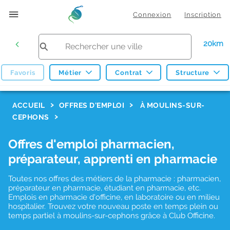
Connexion
Inscription
20km
Favoris
Métier
Contrat
Structure
F
ACCUEIL
OFFRES D'EMPLOI
À MOULINS-SUR-
CEPHONS
i
l
Offres d'emploi pharmacien,
t
préparateur, apprenti en pharmacie
r
Toutes nos offres des métiers de la pharmacie : pharmacien,
e
préparateur en pharmacie, étudiant en pharmacie, etc.
s
Emplois en pharmacie d'officine, en laboratoire ou en milieu
hospitalier. Trouvez votre nouveau poste en temps plein ou
d
temps partiel à moulins-sur-cephons grâce à Club Officine.
e