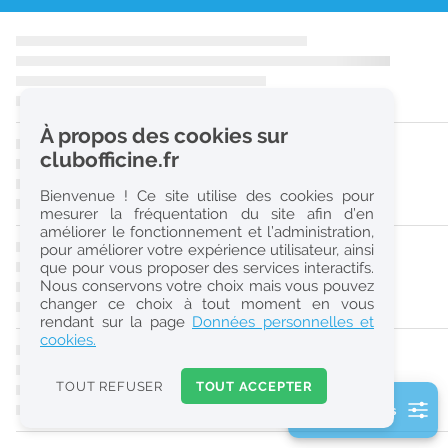
r
e
c
h
À propos des cookies sur
e
clubofficine.fr
r
Bienvenue ! Ce site utilise des cookies pour
c
mesurer la fréquentation du site afin d’en
améliorer le fonctionnement et l’administration,
h
pour améliorer votre expérience utilisateur, ainsi
e
que pour vous proposer des services interactifs.
Nous conservons votre choix mais vous pouvez
changer ce choix à tout moment en vous
Réinitialiser
rendant sur la page
Données personnelles et
cookies.
2
0
TOUT REFUSER
TOUT ACCEPTER
k
2 filtre(s) actifs
m
Consulter les offres de la France d'outre-mer