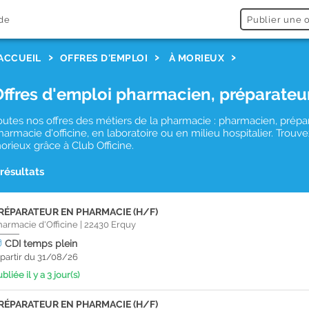
de
Publier une o
ACCUEIL
OFFRES D'EMPLOI
À MORIEUX
Offres d'emploi pharmacien, préparateu
outes nos offres des métiers de la pharmacie : pharmacien, prépa
harmacie d'officine, en laboratoire ou en milieu hospitalier. Tro
orieux grâce à Club Officine.
 résultats
RÉPARATEUR EN PHARMACIE (H/F)
harmacie d'Officine
|
22430
Erquy
CDI
temps plein
 partir du 31/08/26
bliée il y a 3 jour(s)
RÉPARATEUR EN PHARMACIE (H/F)