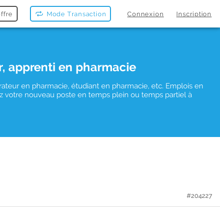
ffre
Mode Transaction
Connexion
Inscription
r, apprenti en pharmacie
rateur en pharmacie, étudiant en pharmacie, etc. Emplois en
uvez votre nouveau poste en temps plein ou temps partiel à
#204227