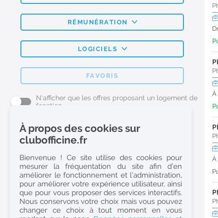
P
RÉMUNÉRATION
D
Pu
LOGICIELS
P
P
FAVORIS
À
N'afficher que les offres proposant un logement de
fonction
Pu
À propos des cookies sur
P
L'emploi Pharmacie par métier
P
clubofficine.fr
Pharmacien (H/F)
Bienvenue ! Ce site utilise des cookies pour
À
mesurer la fréquentation du site afin d’en
Préparateur en Pharmacie (H/F)
Pu
améliorer le fonctionnement et l’administration,
Etudiant en Pharmacie (H/F)
pour améliorer votre expérience utilisateur, ainsi
que pour vous proposer des services interactifs.
P
Etudiant en Pharmacie 6e année validée (H/F)
Nous conservons votre choix mais vous pouvez
P
Conseiller Dermo Cosmetique - Esthéticienne (H/F)
changer ce choix à tout moment en vous