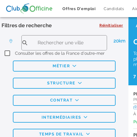
Offres D'emploi
Candidats
Ai
Filtres de recherche
Réinitialiser
20km
Consulter les offres de la France d'outre-mer
T
p
m
MÉTIER
7
STRUCTURE
P
P
CONTRAT
À
INTERMÉDIAIRES
Pu
TEMPS DE TRAVAIL
P