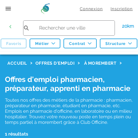
Connexion
Inscription
20km
Favoris
Métier
Contrat
Structure
F
ACCUEIL
OFFRES D'EMPLOI
À MOREMBERT
i
Offres d'emploi pharmacien,
l
préparateur, apprenti en pharmacie
t
r
Toutes nos offres des métiers de la pharmacie : pharmacien,
préparateur en pharmacie, étudiant en pharmacie, etc.
e
Emplois en pharmacie d'officine, en laboratoire ou en milieu
hospitalier. Trouvez votre nouveau poste en temps plein ou
s
temps partiel à morembert grâce à Club Officine.
d
1 résultats
e