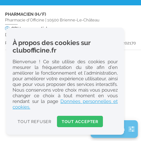
r
PHARMACIEN (H/F)
e
Pharmacie d'Officine
|
10500
Brienne-Le-Château
c
CDI
temps partiel
Dès que possible
h
À propos des cookies sur
Publiée il y a 31 jour(s)
#202170
e
clubofficine.fr
r
Bienvenue ! Ce site utilise des cookies pour
c
mesurer la fréquentation du site afin d’en
améliorer le fonctionnement et l’administration,
h
pour améliorer votre expérience utilisateur, ainsi
e
que pour vous proposer des services interactifs.
Nous conservons votre choix mais vous pouvez
changer ce choix à tout moment en vous
Réinitialiser
rendant sur la page
Données personnelles et
cookies.
2
0
TOUT REFUSER
TOUT ACCEPTER
k
2 filtre(s) actifs
m
Consulter les offres de la France d'outre-mer