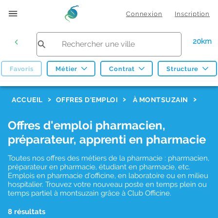
Connexion
Inscription
20km
Favoris
Métier
Contrat
Structure
F
ACCUEIL
OFFRES D'EMPLOI
À MONTSUZAIN
i
Offres d'emploi pharmacien,
l
préparateur, apprenti en pharmacie
t
r
Toutes nos offres des métiers de la pharmacie : pharmacien,
préparateur en pharmacie, étudiant en pharmacie, etc.
e
Emplois en pharmacie d'officine, en laboratoire ou en milieu
hospitalier. Trouvez votre nouveau poste en temps plein ou
s
temps partiel à montsuzain grâce à Club Officine.
d
8 résultats
e