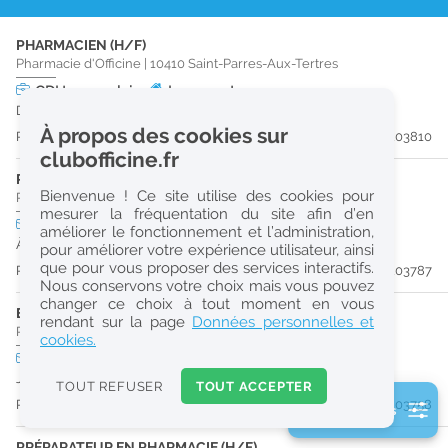
r
PHARMACIEN (H/F)
e
Pharmacie d'Officine
|
10410
Saint-Parres-Aux-Tertres
c
CDI
temps plein
Logement
Dès que possible
h
À propos des cookies sur
Publiée il y a 10 jour(s)
#203810
e
clubofficine.fr
r
PRÉPARATEUR EN PHARMACIE (H/F)
Bienvenue ! Ce site utilise des cookies pour
Pharmacie d'Officine
|
10280
Fontaine-Les-Grès
c
mesurer la fréquentation du site afin d’en
CDI
temps plein
améliorer le fonctionnement et l’administration,
h
À partir du 30/09/26
pour améliorer votre expérience utilisateur, ainsi
e
que pour vous proposer des services interactifs.
Publiée il y a 10 jour(s)
#203787
Nous conservons votre choix mais vous pouvez
changer ce choix à tout moment en vous
ETUDIANT EN PHARMACIE (H/F)
Réinitialiser
rendant sur la page
Données personnelles et
Pharmacie d'Officine
|
10000
Troyes
cookies.
CDD
temps partiel
2
Jusqu'au 29/06/27
0
TOUT REFUSER
TOUT ACCEPTER
k
Publiée il y a 11 jour(s)
#203758
2 filtre(s) actifs
m
Consulter les offres de la France d'outre-mer
PRÉPARATEUR EN PHARMACIE (H/F)