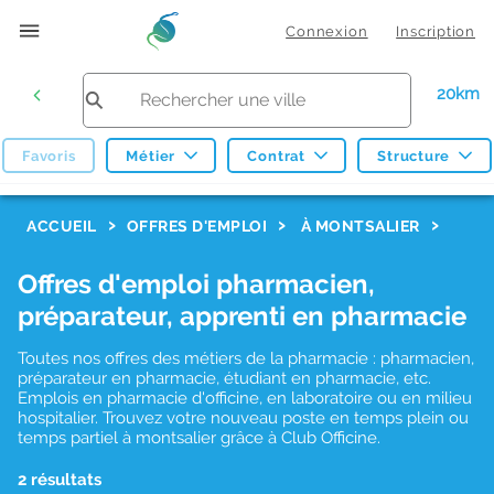
Connexion
Inscription
20km
Favoris
Métier
Contrat
Structure
F
ACCUEIL
OFFRES D'EMPLOI
À MONTSALIER
i
Offres d'emploi pharmacien,
l
préparateur, apprenti en pharmacie
t
r
Toutes nos offres des métiers de la pharmacie : pharmacien,
préparateur en pharmacie, étudiant en pharmacie, etc.
e
Emplois en pharmacie d'officine, en laboratoire ou en milieu
hospitalier. Trouvez votre nouveau poste en temps plein ou
s
temps partiel à montsalier grâce à Club Officine.
d
2 résultats
e