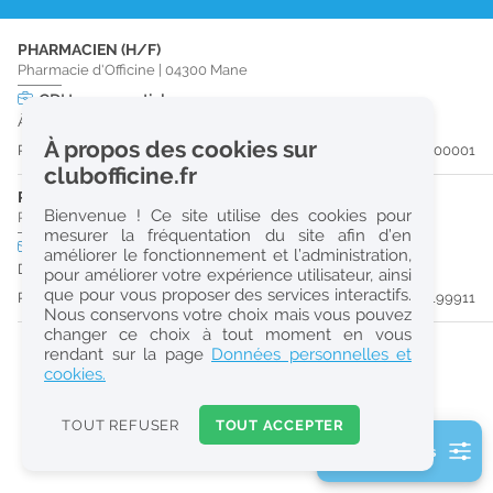
r
PHARMACIEN (H/F)
e
Pharmacie d'Officine
|
04300
Mane
c
CDI
temps partiel
À partir du 31/08/26
h
À propos des cookies sur
Publiée il y a 60 jour(s)
#200001
e
clubofficine.fr
r
PRÉPARATEUR EN PHARMACIE (H/F)
Bienvenue ! Ce site utilise des cookies pour
Pharmacie d'Officine
|
04300
Mane
c
mesurer la fréquentation du site afin d’en
CDI
temps plein
améliorer le fonctionnement et l’administration,
h
Dès que possible
pour améliorer votre expérience utilisateur, ainsi
e
que pour vous proposer des services interactifs.
Publiée il y a 60 jour(s)
#199911
Nous conservons votre choix mais vous pouvez
changer ce choix à tout moment en vous
Réinitialiser
rendant sur la page
Données personnelles et
cookies.
2
0
TOUT REFUSER
TOUT ACCEPTER
k
2 filtre(s) actifs
m
Consulter les offres de la France d'outre-mer