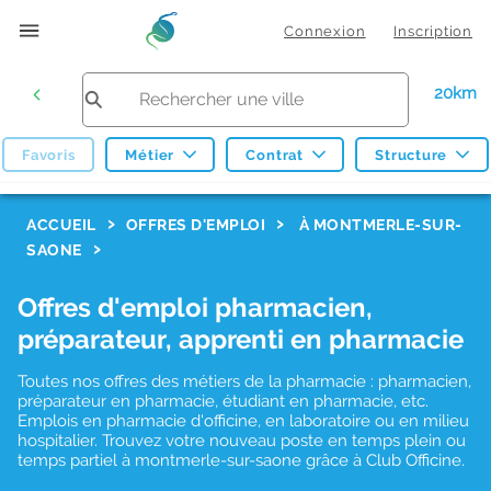
Connexion
Inscription
20km
Favoris
Métier
Contrat
Structure
F
ACCUEIL
OFFRES D'EMPLOI
À MONTMERLE-SUR-
SAONE
i
l
Offres d'emploi pharmacien,
t
préparateur, apprenti en pharmacie
r
Toutes nos offres des métiers de la pharmacie : pharmacien,
e
préparateur en pharmacie, étudiant en pharmacie, etc.
s
Emplois en pharmacie d'officine, en laboratoire ou en milieu
hospitalier. Trouvez votre nouveau poste en temps plein ou
d
temps partiel à montmerle-sur-saone grâce à Club Officine.
e