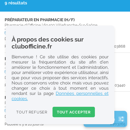
9 résultats
r
e
PRÉPARATEUR EN PHARMACIE (H/F)
c
Pharmacie d'Officine
|
69400
Villefranche-Sur-Saône
h
CDD
temps partiel
À propos des cookies sur
Du 31/08/26 au 30/12/26
e
clubofficine.fr
Publiée il y a 8 jour(s)
#203868
r
Bienvenue ! Ce site utilise des cookies pour
c
ETUDIANT EN PHARMACIE (H/F)
mesurer la fréquentation du site afin d’en
Pharmacie d'Officine
|
69400
Villefranche-Sur-Saône
améliorer le fonctionnement et l’administration,
h
CDD
temps partiel
pour améliorer votre expérience utilisateur, ainsi
e
que pour vous proposer des services interactifs.
Du 30/08/26 au 28/12/26
Nous conservons votre choix mais vous pouvez
Publiée il y a 14 jour(s)
#203440
changer ce choix à tout moment en vous
Réinitialiser
rendant sur la page
Données personnelles et
PHARMACIEN (H/F)
cookies.
Pharmacie d'Officine
|
71570
Romanèche-Thorins
2
0
CDD
temps partiel
TOUT REFUSER
TOUT ACCEPTER
k
Du 31/08/26 au 29/09/26
2 filtre(s) actifs
m
Publiée il y a 16 jour(s)
#203265
Consulter les offres de la France d'outre-mer