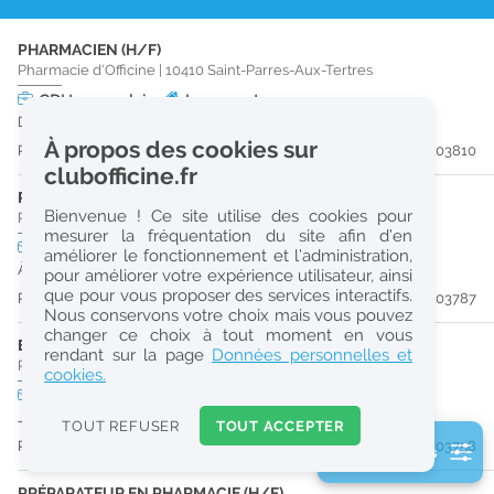
r
PHARMACIEN (H/F)
e
Pharmacie d'Officine
|
10410
Saint-Parres-Aux-Tertres
c
CDI
temps plein
Logement
Dès que possible
h
À propos des cookies sur
Publiée il y a 11 jour(s)
#203810
e
clubofficine.fr
r
PRÉPARATEUR EN PHARMACIE (H/F)
Bienvenue ! Ce site utilise des cookies pour
Pharmacie d'Officine
|
10280
Fontaine-Les-Grès
c
mesurer la fréquentation du site afin d’en
CDI
temps plein
améliorer le fonctionnement et l’administration,
h
À partir du 30/09/26
pour améliorer votre expérience utilisateur, ainsi
e
que pour vous proposer des services interactifs.
Publiée il y a 11 jour(s)
#203787
Nous conservons votre choix mais vous pouvez
changer ce choix à tout moment en vous
ETUDIANT EN PHARMACIE (H/F)
Réinitialiser
rendant sur la page
Données personnelles et
Pharmacie d'Officine
|
10000
Troyes
cookies.
CDD
temps partiel
2
Jusqu'au 29/06/27
0
TOUT REFUSER
TOUT ACCEPTER
k
Publiée il y a 11 jour(s)
#203758
2 filtre(s) actifs
m
Consulter les offres de la France d'outre-mer
PRÉPARATEUR EN PHARMACIE (H/F)