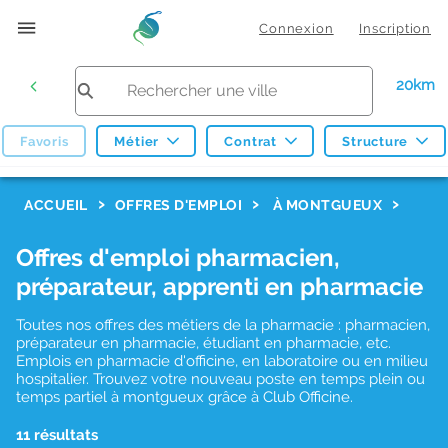
Connexion
Inscription
20km
Favoris
Métier
Contrat
Structure
F
ACCUEIL
OFFRES D'EMPLOI
À MONTGUEUX
i
Offres d'emploi pharmacien,
l
préparateur, apprenti en pharmacie
t
r
Toutes nos offres des métiers de la pharmacie : pharmacien,
préparateur en pharmacie, étudiant en pharmacie, etc.
e
Emplois en pharmacie d'officine, en laboratoire ou en milieu
hospitalier. Trouvez votre nouveau poste en temps plein ou
s
temps partiel à montgueux grâce à Club Officine.
d
11 résultats
e