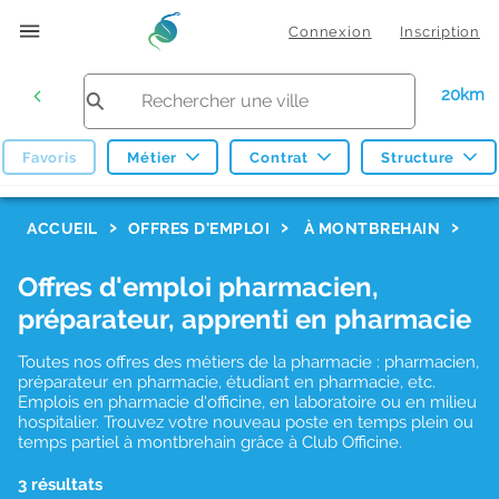
Connexion
Inscription
20km
Favoris
Métier
Contrat
Structure
F
ACCUEIL
OFFRES D'EMPLOI
À MONTBREHAIN
i
Offres d'emploi pharmacien,
l
préparateur, apprenti en pharmacie
t
r
Toutes nos offres des métiers de la pharmacie : pharmacien,
préparateur en pharmacie, étudiant en pharmacie, etc.
e
Emplois en pharmacie d'officine, en laboratoire ou en milieu
hospitalier. Trouvez votre nouveau poste en temps plein ou
s
temps partiel à montbrehain grâce à Club Officine.
d
3 résultats
e