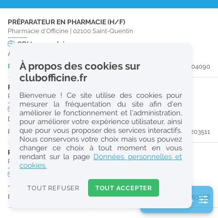
r
PRÉPARATEUR EN PHARMACIE (H/F)
e
Pharmacie d'Officine
|
02100
Saint-Quentin
c
CDI
temps plein
À partir du 19/09/26
h
À propos des cookies sur
Publiée il y a 5 jour(s)
#204090
e
clubofficine.fr
r
PHARMACIEN (H/F)
Bienvenue ! Ce site utilise des cookies pour
Pharmacie d'Officine
|
59540
Caudry
c
mesurer la fréquentation du site afin d’en
CDD
temps plein
améliorer le fonctionnement et l’administration,
h
Du 14/09/26 au 30/12/26
pour améliorer votre expérience utilisateur, ainsi
e
que pour vous proposer des services interactifs.
Publiée il y a 12 jour(s)
#203511
Nous conservons votre choix mais vous pouvez
changer ce choix à tout moment en vous
PHARMACIEN (H/F)
Réinitialiser
rendant sur la page
Données personnelles et
Pharmacie d'Officine
|
02100
Saint-Quentin
cookies.
CDD
temps plein
2
Jusqu'au 29/11/26
0
TOUT REFUSER
TOUT ACCEPTER
k
Publiée il y a 15 jour(s)
#203368
2 filtre(s) actifs
m
Consulter les offres de la France d'outre-mer