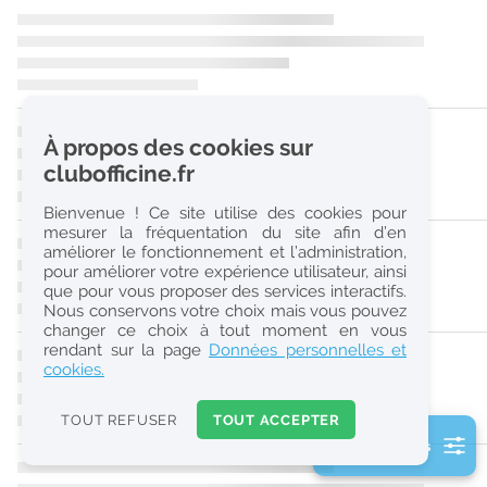
r
e
c
h
À propos des cookies sur
e
clubofficine.fr
r
Bienvenue ! Ce site utilise des cookies pour
c
mesurer la fréquentation du site afin d’en
améliorer le fonctionnement et l’administration,
h
pour améliorer votre expérience utilisateur, ainsi
e
que pour vous proposer des services interactifs.
Nous conservons votre choix mais vous pouvez
changer ce choix à tout moment en vous
Réinitialiser
rendant sur la page
Données personnelles et
cookies.
2
0
TOUT REFUSER
TOUT ACCEPTER
k
2 filtre(s) actifs
m
Consulter les offres de la France d'outre-mer