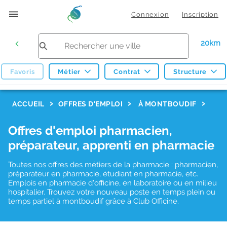
Connexion
Inscription
20km
Favoris
Métier
Contrat
Structure
F
ACCUEIL
OFFRES D'EMPLOI
À MONTBOUDIF
i
Offres d'emploi pharmacien,
l
préparateur, apprenti en pharmacie
t
r
Toutes nos offres des métiers de la pharmacie : pharmacien,
préparateur en pharmacie, étudiant en pharmacie, etc.
e
Emplois en pharmacie d'officine, en laboratoire ou en milieu
hospitalier. Trouvez votre nouveau poste en temps plein ou
s
temps partiel à montboudif grâce à Club Officine.
d
e