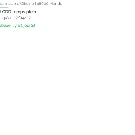
harmacie d'Officine
|
48000
Mende
CDD
temps plein
usqu'au 27/04/27
bliée il y a 2 jour(s)