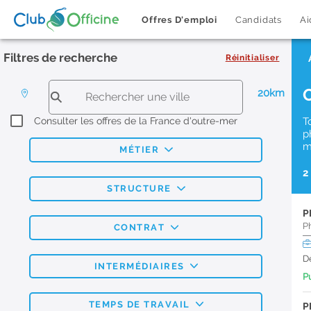
Offres D'emploi
Candidats
Ai
Filtres de recherche
Réinitialiser
20km
Consulter les offres de la France d'outre-mer
T
p
m
MÉTIER
2
STRUCTURE
P
P
CONTRAT
D
INTERMÉDIAIRES
Pu
TEMPS DE TRAVAIL
P