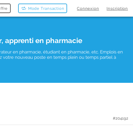
ffre
Mode Transaction
Connexion
Inscription
r, apprenti en pharmacie
rateur en pharmacie, étudiant en pharmacie, etc. Emplois en
uvez votre nouveau poste en temps plein ou temps partiel à
#204192