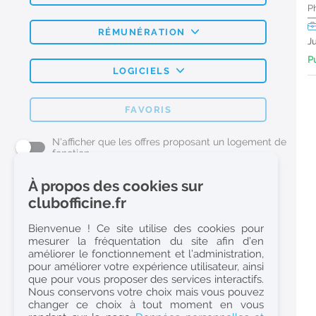
P
RÉMUNÉRATION
J
Pu
LOGICIELS
FAVORIS
N'afficher que les offres proposant un logement de
fonction
À propos des cookies sur
L'emploi Pharmacie par métier
clubofficine.fr
Pharmacien (H/F)
Bienvenue ! Ce site utilise des cookies pour
mesurer la fréquentation du site afin d’en
Préparateur en Pharmacie (H/F)
améliorer le fonctionnement et l’administration,
Etudiant en Pharmacie (H/F)
pour améliorer votre expérience utilisateur, ainsi
que pour vous proposer des services interactifs.
Etudiant en Pharmacie 6e année validée (H/F)
Nous conservons votre choix mais vous pouvez
Conseiller Dermo Cosmetique - Esthéticienne (H/F)
changer ce choix à tout moment en vous