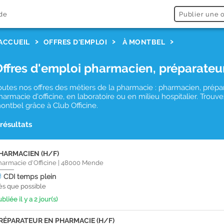
de
Publier une o
ACCUEIL
OFFRES D'EMPLOI
À MONTBEL
Offres d'emploi pharmacien, préparateu
outes nos offres des métiers de la pharmacie : pharmacien, prépa
harmacie d'officine, en laboratoire ou en milieu hospitalier. Tro
ontbel grâce à Club Officine.
 résultats
HARMACIEN (H/F)
harmacie d'Officine
|
48000
Mende
CDI
temps plein
ès que possible
bliée il y a 2 jour(s)
RÉPARATEUR EN PHARMACIE (H/F)