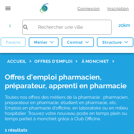
Connexion
Inscription
20km
Favoris
Métier
Contrat
Structure
F
ACCUEIL
OFFRES D'EMPLOI
À MONCHIET
i
Offres d'emploi pharmacien,
l
préparateur, apprenti en pharmacie
t
r
Toutes nos offres des métiers de la pharmacie : pharmacien,
préparateur en pharmacie, étudiant en pharmacie, etc.
e
Emplois en pharmacie d'officine, en laboratoire ou en milieu
hospitalier. Trouvez votre nouveau poste en temps plein ou
s
temps partiel à monchiet grâce à Club Officine.
d
1 résultats
e