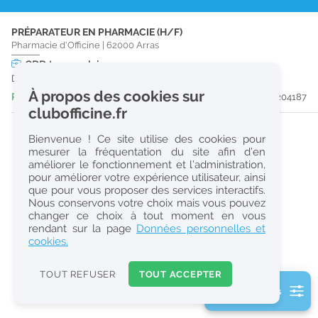
r
PRÉPARATEUR EN PHARMACIE (H/F)
e
Pharmacie d'Officine
|
62000
Arras
c
CDD
temps plein
Du 31/08/26 au 30/08/27
h
À propos des cookies sur
Publiée il y a 5 jour(s)
#204187
e
clubofficine.fr
r
Bienvenue ! Ce site utilise des cookies pour
c
mesurer la fréquentation du site afin d’en
améliorer le fonctionnement et l’administration,
h
pour améliorer votre expérience utilisateur, ainsi
e
que pour vous proposer des services interactifs.
Nous conservons votre choix mais vous pouvez
changer ce choix à tout moment en vous
Réinitialiser
rendant sur la page
Données personnelles et
cookies.
2
0
TOUT REFUSER
TOUT ACCEPTER
k
2 filtre(s) actifs
m
Consulter les offres de la France d'outre-mer