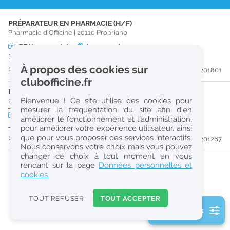
r
PRÉPARATEUR EN PHARMACIE (H/F)
e
Pharmacie d'Officine
|
20110
Propriano
c
CDI
temps plein
Logement
Dès que possible
h
À propos des cookies sur
Publiée il y a 34 jour(s)
#201801
e
clubofficine.fr
r
PRÉPARATEUR EN PHARMACIE (H/F)
Bienvenue ! Ce site utilise des cookies pour
Pharmacie d'Officine
|
20110
Propriano
c
mesurer la fréquentation du site afin d’en
CDD
temps plein
Logement
améliorer le fonctionnement et l’administration,
h
Jusqu'au 28/08/26
pour améliorer votre expérience utilisateur, ainsi
e
que pour vous proposer des services interactifs.
Publiée il y a 42 jour(s)
#201267
Nous conservons votre choix mais vous pouvez
changer ce choix à tout moment en vous
Réinitialiser
rendant sur la page
Données personnelles et
cookies.
2
0
TOUT REFUSER
TOUT ACCEPTER
k
2 filtre(s) actifs
m
Consulter les offres de la France d'outre-mer