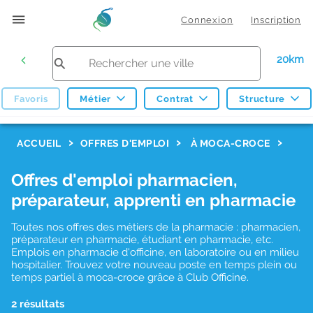
Connexion
Inscription
20km
Favoris
Métier
Contrat
Structure
F
ACCUEIL
OFFRES D'EMPLOI
À MOCA-CROCE
i
Offres d'emploi pharmacien,
l
préparateur, apprenti en pharmacie
t
r
Toutes nos offres des métiers de la pharmacie : pharmacien,
préparateur en pharmacie, étudiant en pharmacie, etc.
e
Emplois en pharmacie d'officine, en laboratoire ou en milieu
hospitalier. Trouvez votre nouveau poste en temps plein ou
s
temps partiel à moca-croce grâce à Club Officine.
d
2 résultats
e