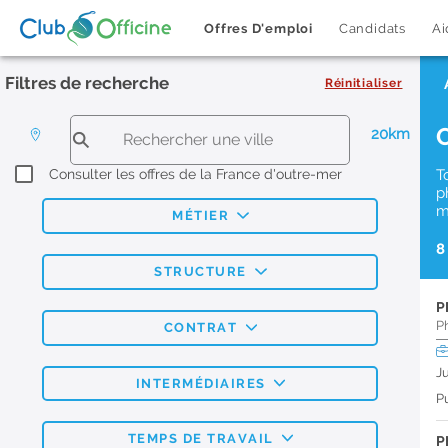
Offres D'emploi
Candidats
Ai
Filtres de recherche
Réinitialiser
20km
Consulter les offres de la France d'outre-mer
T
p
m
MÉTIER
8
STRUCTURE
P
P
CONTRAT
J
INTERMÉDIAIRES
Pu
TEMPS DE TRAVAIL
P