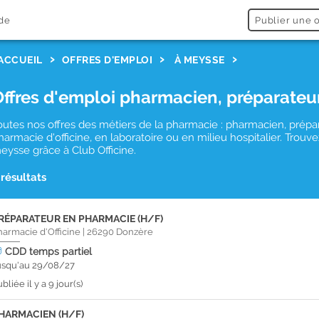
de
Publier une o
ACCUEIL
OFFRES D'EMPLOI
À MEYSSE
Offres d'emploi pharmacien, préparateu
outes nos offres des métiers de la pharmacie : pharmacien, prépa
harmacie d'officine, en laboratoire ou en milieu hospitalier. Tro
eysse grâce à Club Officine.
 résultats
RÉPARATEUR EN PHARMACIE (H/F)
harmacie d'Officine
|
26290
Donzère
CDD
temps partiel
usqu'au 29/08/27
bliée il y a 9 jour(s)
HARMACIEN (H/F)