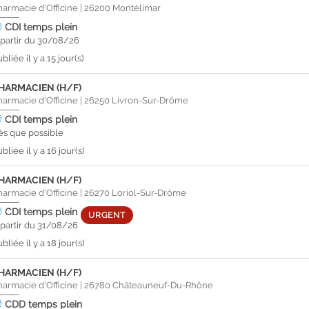
harmacie d'Officine
|
26200
Montélimar
CDI
temps plein
 partir du 30/08/26
bliée il y a 15 jour(s)
HARMACIEN (H/F)
harmacie d'Officine
|
26250
Livron-Sur-Drôme
CDI
temps plein
ès que possible
bliée il y a 16 jour(s)
HARMACIEN (H/F)
harmacie d'Officine
|
26270
Loriol-Sur-Drôme
CDI
temps plein
URGENT
 partir du 31/08/26
bliée il y a 18 jour(s)
HARMACIEN (H/F)
harmacie d'Officine
|
26780
Châteauneuf-Du-Rhône
CDD
temps plein