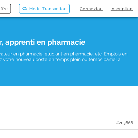
ffre
Mode Transaction
Connexion
Inscription
r, apprenti en pharmacie
rateur en pharmacie, étudiant en pharmacie, etc. Emplois en
uvez votre nouveau poste en temps plein ou temps partiel à
#203666