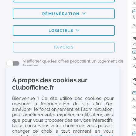
P
RÉMUNÉRATION
À
Pu
LOGICIELS
P
P
FAVORIS
D
N'afficher que les offres proposant un logement de
fonction
Pu
À propos des cookies sur
P
L'emploi Pharmacie par métier
P
clubofficine.fr
Pharmacien (H/F)
Bienvenue ! Ce site utilise des cookies pour
À
mesurer la fréquentation du site afin d’en
Préparateur en Pharmacie (H/F)
Pu
améliorer le fonctionnement et l’administration,
Etudiant en Pharmacie (H/F)
pour améliorer votre expérience utilisateur, ainsi
que pour vous proposer des services interactifs.
P
Etudiant en Pharmacie 6e année validée (H/F)
Nous conservons votre choix mais vous pouvez
P
Conseiller Dermo Cosmetique - Esthéticienne (H/F)
changer ce choix à tout moment en vous