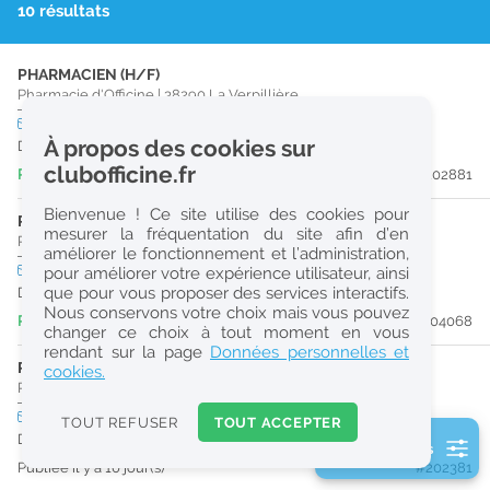
10 résultats
r
e
PHARMACIEN (H/F)
c
Pharmacie d'Officine
|
38290
La Verpillière
h
CDD
temps plein
À propos des cookies sur
Du 30/08/26 au 30/12/26
e
clubofficine.fr
Publiée il y a 3 jour(s)
#202881
r
Bienvenue ! Ce site utilise des cookies pour
c
PRÉPARATEUR EN PHARMACIE (H/F)
mesurer la fréquentation du site afin d’en
Pharmacie d'Officine
|
38440
Saint-Jean-De-Bournay
améliorer le fonctionnement et l’administration,
h
CDI
temps plein
pour améliorer votre expérience utilisateur, ainsi
e
que pour vous proposer des services interactifs.
Dès que possible
Nous conservons votre choix mais vous pouvez
Publiée il y a 5 jour(s)
#204068
changer ce choix à tout moment en vous
Réinitialiser
rendant sur la page
Données personnelles et
PHARMACIEN (H/F)
cookies.
Pharmacie d'Officine
|
38080
L'Isle-D'Abeau
2
0
CDI
temps plein
TOUT REFUSER
TOUT ACCEPTER
URGENT
k
Dès que possible
2 filtre(s) actifs
m
Publiée il y a 10 jour(s)
#202381
Consulter les offres de la France d'outre-mer