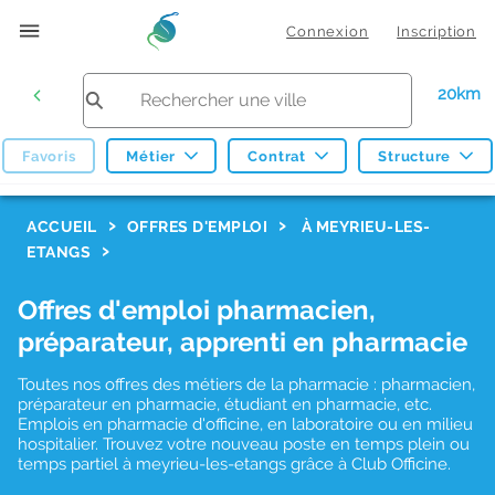
Connexion
Inscription
20km
Favoris
Métier
Contrat
Structure
F
ACCUEIL
OFFRES D'EMPLOI
À MEYRIEU-LES-
ETANGS
i
l
Offres d'emploi pharmacien,
t
préparateur, apprenti en pharmacie
r
Toutes nos offres des métiers de la pharmacie : pharmacien,
e
préparateur en pharmacie, étudiant en pharmacie, etc.
s
Emplois en pharmacie d'officine, en laboratoire ou en milieu
hospitalier. Trouvez votre nouveau poste en temps plein ou
d
temps partiel à meyrieu-les-etangs grâce à Club Officine.
e