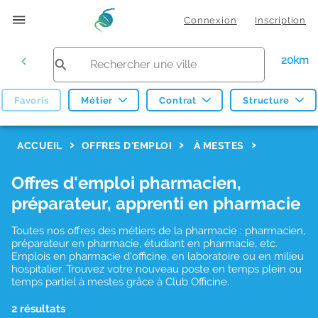
Connexion
Inscription
20km
Favoris
Métier
Contrat
Structure
F
ACCUEIL
OFFRES D'EMPLOI
À MESTES
i
Offres d'emploi pharmacien,
l
préparateur, apprenti en pharmacie
t
r
Toutes nos offres des métiers de la pharmacie : pharmacien,
préparateur en pharmacie, étudiant en pharmacie, etc.
e
Emplois en pharmacie d'officine, en laboratoire ou en milieu
hospitalier. Trouvez votre nouveau poste en temps plein ou
s
temps partiel à mestes grâce à Club Officine.
d
2 résultats
e