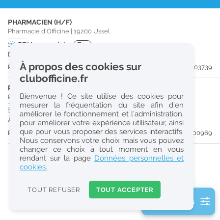
r
PHARMACIEN (H/F)
e
Pharmacie d'Officine
|
19200
Ussel
c
CDI
temps plein
Pro
Dès que possible
h
À propos des cookies sur
Publiée il y a 10 jour(s)
#203739
e
clubofficine.fr
r
PHARMACIEN (H/F)
Bienvenue ! Ce site utilise des cookies pour
Pharmacie d'Officine
|
19160
Neuvic
c
mesurer la fréquentation du site afin d’en
CDI
temps plein
Logement
améliorer le fonctionnement et l’administration,
h
À partir du 30/08/26
pour améliorer votre expérience utilisateur, ainsi
e
que pour vous proposer des services interactifs.
Publiée il y a 47 jour(s)
#200969
Nous conservons votre choix mais vous pouvez
changer ce choix à tout moment en vous
Réinitialiser
rendant sur la page
Données personnelles et
cookies.
2
0
TOUT REFUSER
TOUT ACCEPTER
k
2 filtre(s) actifs
m
Consulter les offres de la France d'outre-mer