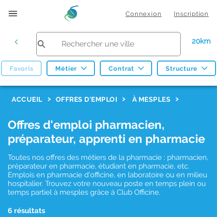
Connexion
Inscription
20km
Favoris
Métier
Contrat
Structure
F
ACCUEIL
OFFRES D'EMPLOI
À MESPLES
i
Offres d'emploi pharmacien,
l
préparateur, apprenti en pharmacie
t
r
Toutes nos offres des métiers de la pharmacie : pharmacien,
préparateur en pharmacie, étudiant en pharmacie, etc.
e
Emplois en pharmacie d'officine, en laboratoire ou en milieu
hospitalier. Trouvez votre nouveau poste en temps plein ou
s
temps partiel à mesples grâce à Club Officine.
d
6 résultats
e