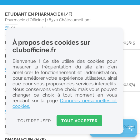
r
ETUDIANT EN PHARMACIE (H/F)
e
Pharmacie d'Officine
|
18370
Châteaumeillant
c
Stage
temps plein
Jusqu'au 23/09/26
h
À propos des cookies sur
Publiée il y a 8 jour(s)
#203815
e
clubofficine.fr
r
PHARMACIEN (H/F)
Bienvenue ! Ce site utilise des cookies pour
Pharmacie d'Officine
|
03410
Domérat
c
mesurer la fréquentation du site afin d’en
CDI
temps plein
améliorer le fonctionnement et l’administration,
h
Dès que possible
pour améliorer votre expérience utilisateur, ainsi
e
que pour vous proposer des services interactifs.
Publiée il y a 21 jour(s)
#202874
Nous conservons votre choix mais vous pouvez
changer ce choix à tout moment en vous
PHARMACIEN (H/F)
Réinitialiser
rendant sur la page
Données personnelles et
Pharmacie d'Officine
|
03100
Montluçon
cookies.
CDI
temps plein
2
À partir du 30/09/26
0
TOUT REFUSER
TOUT ACCEPTER
k
Publiée il y a 21 jour(s)
#202854
2 filtre(s) actifs
m
Consulter les offres de la France d'outre-mer
PHARMACIEN (H/F)