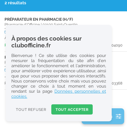
2 résultats
r
e
PRÉPARATEUR EN PHARMACIE (H/F)
c
Pharmacie d'Officine
|
02100
Saint-Quentin
h
CDI
temps plein
À propos des cookies sur
À partir du 19/09/26
e
clubofficine.fr
Publiée il y a 5 jour(s)
#204090
r
Bienvenue ! Ce site utilise des cookies pour
c
PHARMACIEN (H/F)
mesurer la fréquentation du site afin d’en
Pharmacie d'Officine
|
02100
Saint-Quentin
améliorer le fonctionnement et l’administration,
h
CDD
temps plein
pour améliorer votre expérience utilisateur, ainsi
e
que pour vous proposer des services interactifs.
Jusqu'au 29/11/26
Nous conservons votre choix mais vous pouvez
Publiée il y a 16 jour(s)
#203368
changer ce choix à tout moment en vous
Réinitialiser
rendant sur la page
Données personnelles et
cookies.
2
0
TOUT REFUSER
TOUT ACCEPTER
k
2 filtre(s) actifs
m
Consulter les offres de la France d'outre-mer