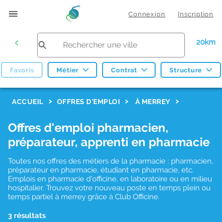
Connexion
Inscription
20km
Favoris
Métier
Contrat
Structure
F
ACCUEIL
OFFRES D'EMPLOI
À MERREY
i
Offres d'emploi pharmacien,
l
préparateur, apprenti en pharmacie
t
r
Toutes nos offres des métiers de la pharmacie : pharmacien,
préparateur en pharmacie, étudiant en pharmacie, etc.
e
Emplois en pharmacie d'officine, en laboratoire ou en milieu
hospitalier. Trouvez votre nouveau poste en temps plein ou
s
temps partiel à merrey grâce à Club Officine.
d
3 résultats
e