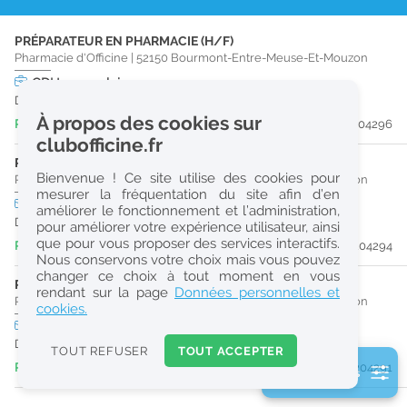
r
PRÉPARATEUR EN PHARMACIE (H/F)
e
Pharmacie d'Officine
|
52150
Bourmont-Entre-Meuse-Et-Mouzon
c
CDI
temps plein
Dès que possible
h
À propos des cookies sur
Publiée il y a 4 jour(s)
#204296
e
clubofficine.fr
r
PHARMACIEN (H/F)
Bienvenue ! Ce site utilise des cookies pour
Pharmacie d'Officine
|
52150
Bourmont-Entre-Meuse-Et-Mouzon
c
mesurer la fréquentation du site afin d’en
CDD
temps partiel
Logement
améliorer le fonctionnement et l’administration,
h
Du 31/08/26 au 27/02/27
pour améliorer votre expérience utilisateur, ainsi
e
que pour vous proposer des services interactifs.
Publiée il y a 4 jour(s)
#204294
Nous conservons votre choix mais vous pouvez
changer ce choix à tout moment en vous
PHARMACIEN (H/F)
Réinitialiser
rendant sur la page
Données personnelles et
Pharmacie d'Officine
|
52150
Bourmont-Entre-Meuse-Et-Mouzon
cookies.
CDI
temps partiel
Logement
2
Dès que possible
0
TOUT REFUSER
TOUT ACCEPTER
k
Publiée il y a 4 jour(s)
#204291
2 filtre(s) actifs
m
Consulter les offres de la France d'outre-mer