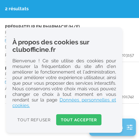
r
2 résultats
e
c
PRÉPARATEUR EN PHARMACIE (H/F)
Pharmacie d'Officine
|
02220
Braine
h
CDD
À propos des cookies sur
temps plein
e
Du 30/11/26 au 29/04/27
clubofficine.fr
r
Publiée il y a 17 jour(s)
#203157
Bienvenue ! Ce site utilise des cookies pour
c
mesurer la fréquentation du site afin d’en
PHARMACIEN (H/F)
améliorer le fonctionnement et l’administration,
h
Pharmacie d'Officine
|
02000
Laon
pour améliorer votre expérience utilisateur, ainsi
e
CDI
temps plein
Logement
que pour vous proposer des services interactifs.
Nous conservons votre choix mais vous pouvez
À partir du 14/09/26
changer ce choix à tout moment en vous
Publiée il y a 36 jour(s)
#201742
Réinitialiser
rendant sur la page
Données personnelles et
cookies.
2
0
TOUT REFUSER
TOUT ACCEPTER
k
2 filtre(s) actifs
m
Consulter les offres de la France d'outre-mer