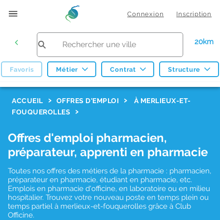
Connexion
Inscription
20km
Favoris
Métier
Contrat
Structure
F
ACCUEIL
OFFRES D'EMPLOI
À MERLIEUX-ET-
FOUQUEROLLES
i
l
Offres d'emploi pharmacien,
t
préparateur, apprenti en pharmacie
r
Toutes nos offres des métiers de la pharmacie : pharmacien,
e
préparateur en pharmacie, étudiant en pharmacie, etc.
s
Emplois en pharmacie d'officine, en laboratoire ou en milieu
hospitalier. Trouvez votre nouveau poste en temps plein ou
d
temps partiel à merlieux-et-fouquerolles grâce à Club
Officine.
e