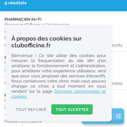
9 résultats
r
e
PHARMACIEN (H/F)
c
Pharmacie d'Officine
|
57700
Hayange
h
CDI
temps plein
À propos des cookies sur
Dès que possible
e
clubofficine.fr
Publiée il y a 10 jour(s)
#203763
r
Bienvenue ! Ce site utilise des cookies pour
c
ETUDIANT EN PHARMACIE 6E ANNÉE VALIDÉE (H/F)
mesurer la fréquentation du site afin d’en
Pharmacie d'Officine
|
54750
Trieux
améliorer le fonctionnement et l’administration,
h
CDD
temps plein
pour améliorer votre expérience utilisateur, ainsi
e
que pour vous proposer des services interactifs.
Jusqu'au 28/09/26
Nous conservons votre choix mais vous pouvez
Publiée il y a 11 jour(s)
#203559
changer ce choix à tout moment en vous
Réinitialiser
rendant sur la page
Données personnelles et
PHARMACIEN (H/F)
cookies.
Pharmacie d'Officine
|
54750
Trieux
2
0
CDD
temps plein
TOUT REFUSER
TOUT ACCEPTER
k
Jusqu'au 26/09/26
2 filtre(s) actifs
m
Publiée il y a 11 jour(s)
#203558
Consulter les offres de la France d'outre-mer