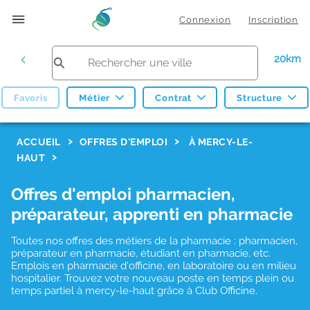
Connexion
Inscription
20km
Favoris
Métier
Contrat
Structure
F
ACCUEIL
OFFRES D'EMPLOI
À MERCY-LE-
HAUT
i
l
Offres d'emploi pharmacien,
t
préparateur, apprenti en pharmacie
r
Toutes nos offres des métiers de la pharmacie : pharmacien,
e
préparateur en pharmacie, étudiant en pharmacie, etc.
s
Emplois en pharmacie d'officine, en laboratoire ou en milieu
hospitalier. Trouvez votre nouveau poste en temps plein ou
d
temps partiel à mercy-le-haut grâce à Club Officine.
e