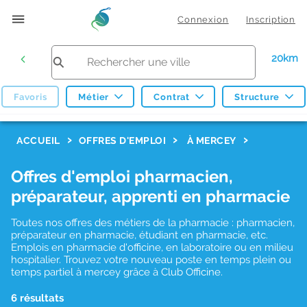
Connexion
Inscription
20km
Favoris
Métier
Contrat
Structure
F
ACCUEIL
OFFRES D'EMPLOI
À MERCEY
i
Offres d'emploi pharmacien,
l
préparateur, apprenti en pharmacie
t
r
Toutes nos offres des métiers de la pharmacie : pharmacien,
préparateur en pharmacie, étudiant en pharmacie, etc.
e
Emplois en pharmacie d'officine, en laboratoire ou en milieu
hospitalier. Trouvez votre nouveau poste en temps plein ou
s
temps partiel à mercey grâce à Club Officine.
d
6 résultats
e