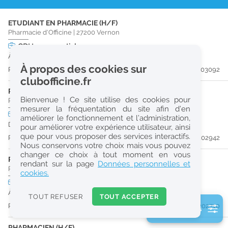
r
ETUDIANT EN PHARMACIE (H/F)
e
Pharmacie d'Officine
|
27200
Vernon
c
CDI
temps partiel
À partir du 30/08/26
h
À propos des cookies sur
Publiée il y a 16 jour(s)
#203092
e
clubofficine.fr
r
PRÉPARATEUR EN PHARMACIE (H/F)
Bienvenue ! Ce site utilise des cookies pour
Pharmacie d'Officine
|
27000
Évreux
c
mesurer la fréquentation du site afin d’en
CDI
temps plein
Logement
améliorer le fonctionnement et l’administration,
h
Dès que possible
pour améliorer votre expérience utilisateur, ainsi
e
que pour vous proposer des services interactifs.
Publiée il y a 19 jour(s)
#202942
Nous conservons votre choix mais vous pouvez
changer ce choix à tout moment en vous
PHARMACIEN (H/F)
Réinitialiser
rendant sur la page
Données personnelles et
Pharmacie d'Officine
|
27940
Le Val-D'Hazey
cookies.
CDI
temps plein
2
À partir du 30/08/26
0
TOUT REFUSER
TOUT ACCEPTER
k
Publiée il y a 22 jour(s)
#202710
2 filtre(s) actifs
m
Consulter les offres de la France d'outre-mer
PHARMACIEN (H/F)