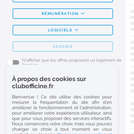
RÉMUNÉRATION
LOGICIELS
FAVORIS
N'afficher que les offres proposant un logement de
fonction
À propos des cookies sur
L'emploi Pharmacie par métier
clubofficine.fr
Pharmacien (H/F)
Bienvenue ! Ce site utilise des cookies pour
mesurer la fréquentation du site afin d’en
Préparateur en Pharmacie (H/F)
améliorer le fonctionnement et l’administration,
Etudiant en Pharmacie (H/F)
pour améliorer votre expérience utilisateur, ainsi
que pour vous proposer des services interactifs.
Etudiant en Pharmacie 6e année validée (H/F)
Nous conservons votre choix mais vous pouvez
Conseiller Dermo Cosmetique - Esthéticienne (H/F)
changer ce choix à tout moment en vous