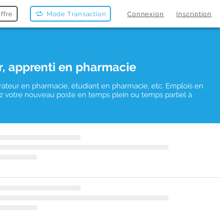
ffre
Mode Transaction
Connexion
Inscription
r, apprenti en pharmacie
rateur en pharmacie, étudiant en pharmacie, etc. Emplois en
uvez votre nouveau poste en temps plein ou temps partiel à