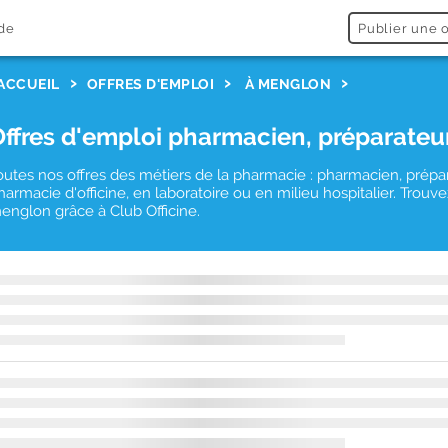
de
Publier une o
ACCUEIL
OFFRES D'EMPLOI
À MENGLON
Offres d'emploi pharmacien, préparateu
outes nos offres des métiers de la pharmacie : pharmacien, prépa
harmacie d'officine, en laboratoire ou en milieu hospitalier. Tro
englon grâce à Club Officine.