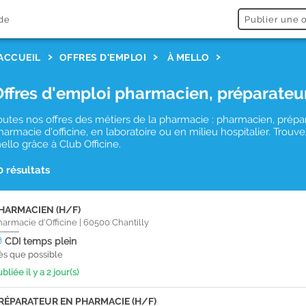
de
Publier une o
ACCUEIL
OFFRES D'EMPLOI
À MELLO
Offres d'emploi pharmacien, préparateu
outes nos offres des métiers de la pharmacie : pharmacien, prépa
harmacie d'officine, en laboratoire ou en milieu hospitalier. Tro
ello grâce à Club Officine.
0 résultats
HARMACIEN (H/F)
harmacie d'Officine
|
60500
Chantilly
CDI
temps plein
ès que possible
bliée il y a 2 jour(s)
RÉPARATEUR EN PHARMACIE (H/F)