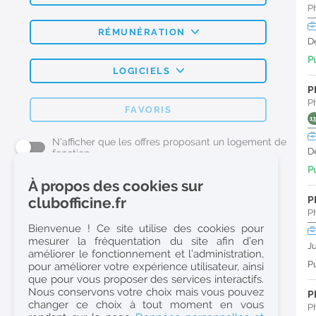
P
RÉMUNÉRATION
D
Pu
LOGICIELS
P
P
FAVORIS
1
N'afficher que les offres proposant un logement de
D
fonction
Pu
À propos des cookies sur
L'emploi Pharmacie par métier
P
clubofficine.fr
P
Pharmacien (H/F)
Bienvenue ! Ce site utilise des cookies pour
mesurer la fréquentation du site afin d’en
Préparateur en Pharmacie (H/F)
J
améliorer le fonctionnement et l’administration,
Etudiant en Pharmacie (H/F)
Pu
pour améliorer votre expérience utilisateur, ainsi
que pour vous proposer des services interactifs.
Etudiant en Pharmacie 6e année validée (H/F)
Nous conservons votre choix mais vous pouvez
P
Conseiller Dermo Cosmetique - Esthéticienne (H/F)
changer ce choix à tout moment en vous
P