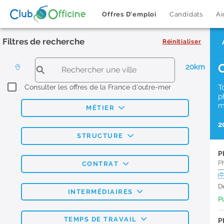
Offres D'emploi
Candidats
Ai
Filtres de recherche
Réinitialiser
20km
Consulter les offres de la France d'outre-mer
T
p
m
MÉTIER
2
STRUCTURE
P
P
CONTRAT
D
INTERMÉDIAIRES
Pu
TEMPS DE TRAVAIL
P