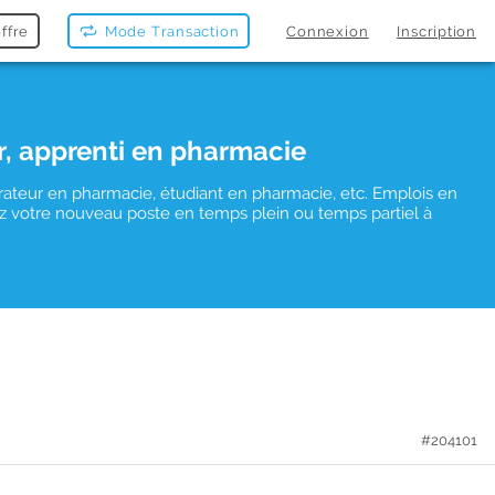
ffre
Mode Transaction
Connexion
Inscription
r, apprenti en pharmacie
rateur en pharmacie, étudiant en pharmacie, etc. Emplois en
uvez votre nouveau poste en temps plein ou temps partiel à
#204101