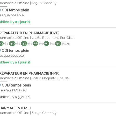
harmacie d'Officine
|
60500
Chantilly
CDI
temps plein
ès que possible
bliée il y a 2 jour(s)
RÉPARATEUR EN PHARMACIE (H/F)
harmacie d'Officine
|
95260
Beaumont-Sur-Oise
304
6'
1302
6'
1305
6'
Soir
6'
100
11'
1301
11'
+5
CDI
temps plein
ès que possible
bliée il y a 2 jour(s)
RÉPARATEUR EN PHARMACIE (H/F)
harmacie d'Officine
|
60180
Nogent-Sur-Oise
CDD
temps plein
usqu'au 27/12/26
bliée il y a 9 jour(s)
HARMACIEN (H/F)
harmacie d'Officine
|
60230
Chambly