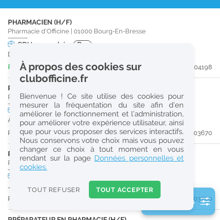
r
PHARMACIEN (H/F)
e
Pharmacie d'Officine
|
01000
Bourg-En-Bresse
c
CDI
temps plein
Pro
Dès que possible
h
À propos des cookies sur
Publiée il y a 5 jour(s)
#204198
e
clubofficine.fr
r
PHARMACIEN (H/F)
Bienvenue ! Ce site utilise des cookies pour
Pharmacie d'Officine
|
01460
Montréal-La-Cluse
c
mesurer la fréquentation du site afin d’en
CDI
temps partiel
améliorer le fonctionnement et l’administration,
h
À partir du 29/08/26
pour améliorer votre expérience utilisateur, ainsi
e
que pour vous proposer des services interactifs.
Publiée il y a 12 jour(s)
#203670
Nous conservons votre choix mais vous pouvez
changer ce choix à tout moment en vous
PRÉPARATEUR EN PHARMACIE (H/F)
Réinitialiser
rendant sur la page
Données personnelles et
Pharmacie d'Officine
|
01460
Montréal-La-Cluse
cookies.
CDD
temps plein
2
Jusqu'au 08/01/27
0
TOUT REFUSER
TOUT ACCEPTER
k
Publiée il y a 12 jour(s)
#203700
2 filtre(s) actifs
m
Consulter les offres de la France d'outre-mer
PRÉPARATEUR EN PHARMACIE (H/F)