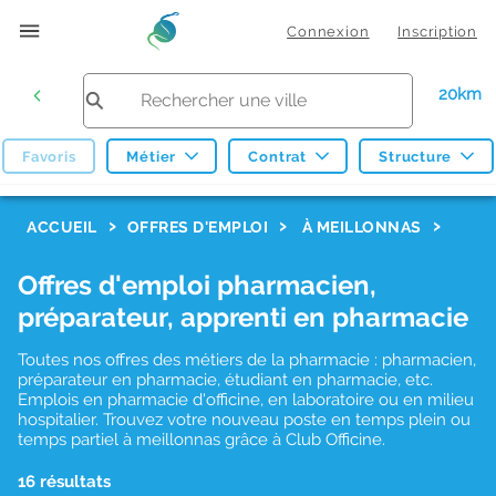
Connexion
Inscription
20km
Favoris
Métier
Contrat
Structure
F
ACCUEIL
OFFRES D'EMPLOI
À MEILLONNAS
i
Offres d'emploi pharmacien,
l
préparateur, apprenti en pharmacie
t
r
Toutes nos offres des métiers de la pharmacie : pharmacien,
préparateur en pharmacie, étudiant en pharmacie, etc.
e
Emplois en pharmacie d'officine, en laboratoire ou en milieu
hospitalier. Trouvez votre nouveau poste en temps plein ou
s
temps partiel à meillonnas grâce à Club Officine.
d
16 résultats
e