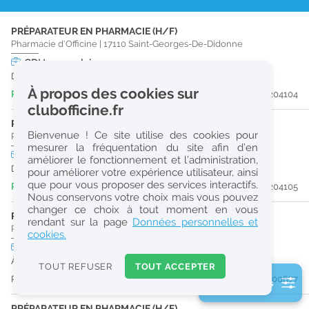
r
PRÉPARATEUR EN PHARMACIE (H/F)
e
Pharmacie d'Officine
|
17110
Saint-Georges-De-Didonne
c
CDI
temps plein
Dès que possible
h
À propos des cookies sur
Publiée il y a 3 jour(s)
#204104
e
clubofficine.fr
r
PHARMACIEN (H/F)
Bienvenue ! Ce site utilise des cookies pour
Pharmacie d'Officine
|
17110
Saint-Georges-De-Didonne
c
mesurer la fréquentation du site afin d’en
CDI
temps plein
améliorer le fonctionnement et l’administration,
h
Dès que possible
pour améliorer votre expérience utilisateur, ainsi
e
que pour vous proposer des services interactifs.
Publiée il y a 3 jour(s)
#204105
Nous conservons votre choix mais vous pouvez
changer ce choix à tout moment en vous
PHARMACIEN (H/F)
Réinitialiser
rendant sur la page
Données personnelles et
Pharmacie d'Officine
|
33780
Soulac-Sur-Mer
cookies.
CDI
temps plein
Logement
2
À partir du 29/09/26
0
TOUT REFUSER
TOUT ACCEPTER
k
Publiée il y a 38 jour(s)
#200677
2 filtre(s) actifs
m
Consulter les offres de la France d'outre-mer
PRÉPARATEUR EN PHARMACIE (H/F)