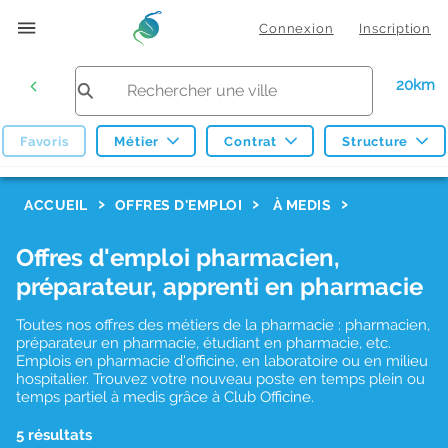
Connexion
Inscription
20km
Favoris
Métier
Contrat
Structure
F
ACCUEIL
OFFRES D'EMPLOI
À MEDIS
i
Offres d'emploi pharmacien,
l
préparateur, apprenti en pharmacie
t
r
Toutes nos offres des métiers de la pharmacie : pharmacien,
préparateur en pharmacie, étudiant en pharmacie, etc.
e
Emplois en pharmacie d'officine, en laboratoire ou en milieu
hospitalier. Trouvez votre nouveau poste en temps plein ou
s
temps partiel à medis grâce à Club Officine.
d
5 résultats
e