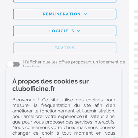
RÉMUNÉRATION
LOGICIELS
FAVORIS
N'afficher que les offres proposant un logement de
fonction
À propos des cookies sur
L'emploi Pharmacie par métier
clubofficine.fr
Pharmacien (H/F)
Bienvenue ! Ce site utilise des cookies pour
mesurer la fréquentation du site afin d’en
Préparateur en Pharmacie (H/F)
améliorer le fonctionnement et l’administration,
Etudiant en Pharmacie (H/F)
pour améliorer votre expérience utilisateur, ainsi
que pour vous proposer des services interactifs.
Etudiant en Pharmacie 6e année validée (H/F)
Nous conservons votre choix mais vous pouvez
Conseiller Dermo Cosmetique - Esthéticienne (H/F)
changer ce choix à tout moment en vous