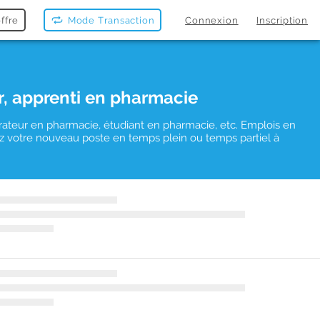
ffre
Mode Transaction
Connexion
Inscription
r, apprenti en pharmacie
rateur en pharmacie, étudiant en pharmacie, etc. Emplois en
uvez votre nouveau poste en temps plein ou temps partiel à